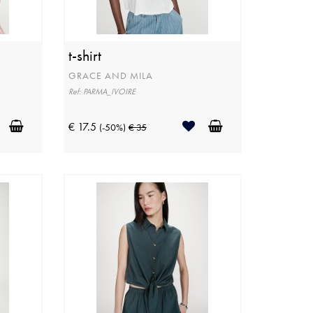
t-shirt
GRACE AND MILA
Ref: PARMA_IVOIRE
€ 17.5
(-50%)
€ 35