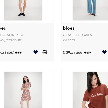
oes
bloes
ACE AND MILA
GRACE AND MILA
 VEIL_CHOCOLATE
Ref: VEZIA
7.5
€ 29.5
(-50%)
€ 55
(-50%)
€ 59