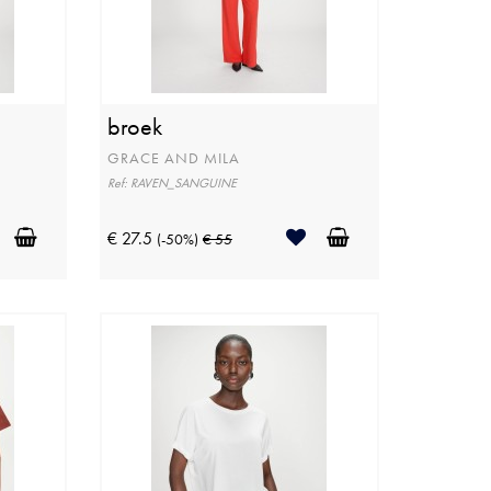
broek
GRACE AND MILA
Ref: RAVEN_SANGUINE
€ 27.5
(-50%)
€ 55