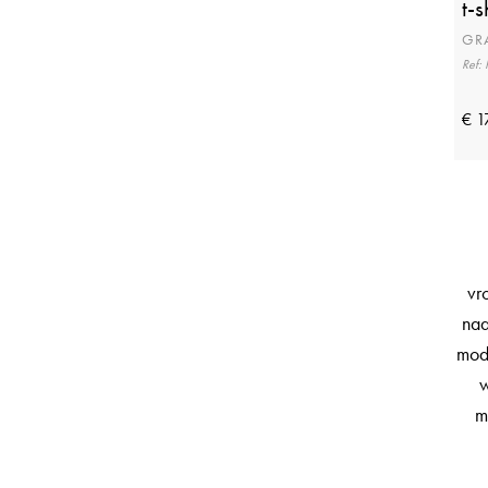
t-s
Fred Perry
(13)
GR
French
(19)
Ref:
Gant
(18)
€ 1
Gil Bret
(3)
Giordano
(14)
Green Ice
(11)
Gymp
(42)
Hampton Bays
vr
(10)
naa
Hust and Claire
(28)
mode
Jack and Jones
(64)
w
Jack and Jones Kids
(19)
m
Levis
(27)
Levis Underwear
(6)