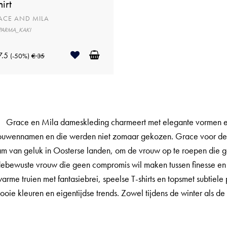
hirt
ACE AND MILA
 PARMA_KAKI
7.5
(-50%)
€ 35
Grace en Mila dameskleding charmeert met elegante vormen e
ouwennamen en die werden niet zomaar gekozen. Grace voor de p
m van geluk in Oosterse landen, om de vrouw op te roepen die gelie
bewuste vrouw die geen compromis wil maken tussen finesse en 
arme truien met fantasiebrei, speelse T-shirts en topsmet subtiele
ooie kleuren en eigentijdse trends. Zowel tijdens de winter als de 