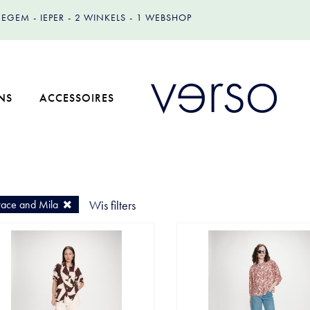
IZEGEM
IEPER
2 WINKELS
1 WEBSHOP
NS
ACCESSOIRES
ace and Mila
Wis filters