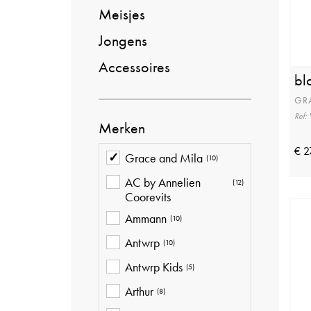
Meisjes
Jongens
Accessoires
bl
GR
Ref:
Merken
€ 2
Grace and Mila
(10)
AC by Annelien
(12)
Coorevits
Ammann
(10)
Antwrp
(10)
Antwrp Kids
(5)
Arthur
(8)