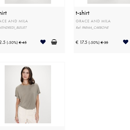
hirt
t-shirt
ACE AND MILA
GRACE AND MILA
 VENDREDI_BLEUET
Ref: PARMA_CARBONE
2.5
€ 17.5
(-50%)
€ 45
(-50%)
€ 35