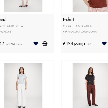
eed
t-shirt
ACE AND MILA
GRACE AND MILA
 VICTOIRE
Ref: VANDERS_TERRACOTTA
2.5
€ 19.5
(-50%)
€ 65
(-50%)
€ 39