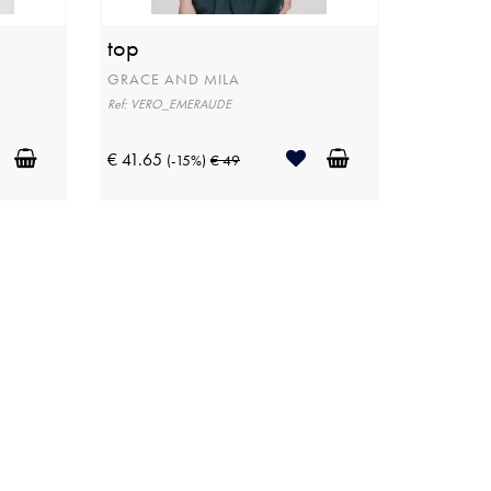
top
GRACE AND MILA
Ref: VERO_EMERAUDE
€ 41.65
(-15%)
€ 49