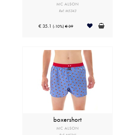
MC ALSON
Ref: M5343
€ 35.1
(-10%)
€ 39
boxershort
MC ALSON