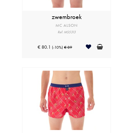
zwembroek
MC ALSON
Ref: MS5313
€ 80.1
(-10%)
€ 89