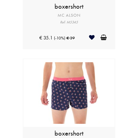
boxershort
MC ALSON
Ref: M5345
€ 35.1
(-10%)
€ 39
boxershort