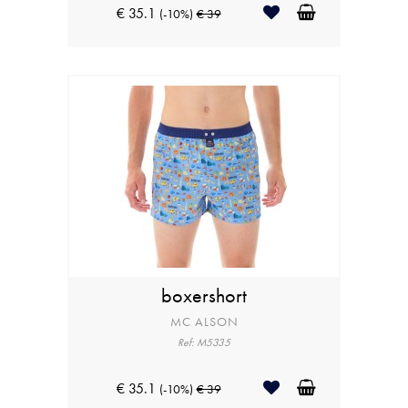
€ 35.1
(-10%)
€ 39
boxershort
MC ALSON
Ref: M5335
€ 35.1
(-10%)
€ 39