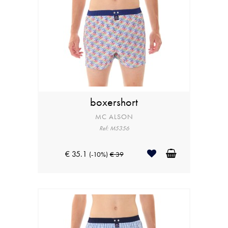
boxershort
MC ALSON
Ref: M5356
€ 35.1
(-10%)
€ 39