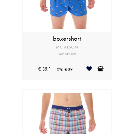
boxershort
MC ALSON
Ref: M5348
€ 35.1
(-10%)
€ 39