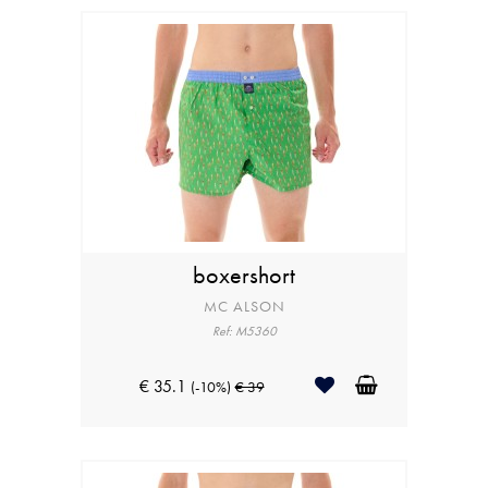
boxershort
MC ALSON
Ref: M5360
€ 35.1
(-10%)
€ 39