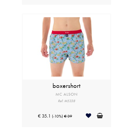
boxershort
MC ALSON
Ref: M5338
€ 35.1
(-10%)
€ 39