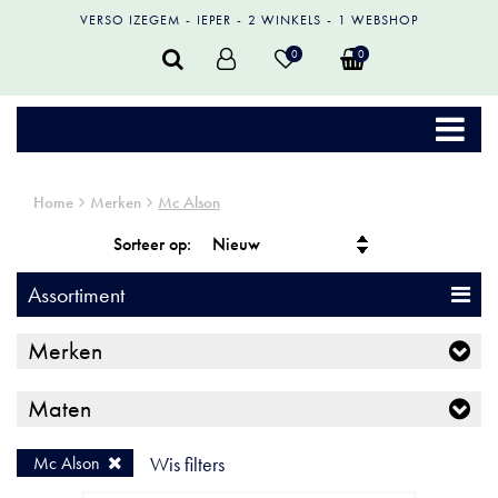
VERSO IZEGEM
IEPER
2 WINKELS
1 WEBSHOP
0
0
Home
Merken
Mc Alson
Sorteer op:
Assortiment
Merken
Maten
Mc Alson
Wis filters