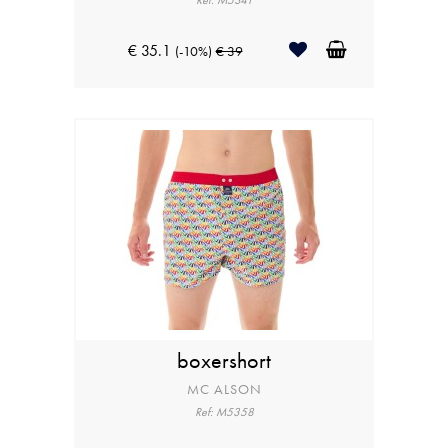
Ref: M5341
€ 35.1
(-10%)
€ 39
boxershort
MC ALSON
Ref: M5358