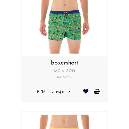
boxershort
MC ALSON
Ref: M5337
€ 35.1
(-10%)
€ 39