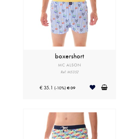
boxershort
MC ALSON
Ref: M5352
€ 35.1
(-10%)
€ 39