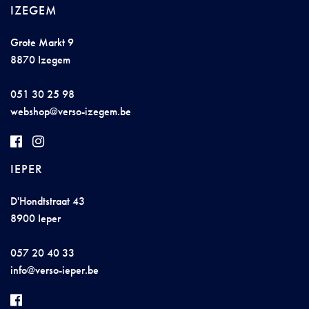
IZEGEM
Grote Markt 9
8870 Izegem
051 30 25 98
w
e
b
sh
op@v
e
rso
-
ize
ge
m
.b
e
IEPER
D'Hondtstraat 43
8900 Ieper
057 20 40 33
info@v
erso-i
ep
er
.be