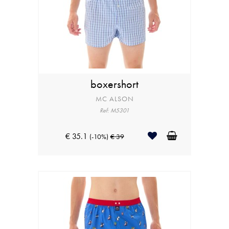
boxershort
MC ALSON
Ref: M5301
€ 35.1
(-10%)
€ 39