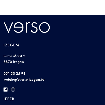
IZEGEM
Grote Markt 9
8870 Izegem
051 30 25 98
webs
hop@ve
rs
o-
i
z
e
ge
m.
be
IEPER