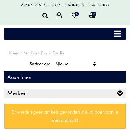
VERSO IZEGEM
IEPER
2 WINKELS
1 WEBSHOP
0
0
Home
Merken
Pierre Cardin
Sorteer op:
Assortiment
Merken
Er werden geen artikels gevonden die voldoen aan je
zoekopdracht.