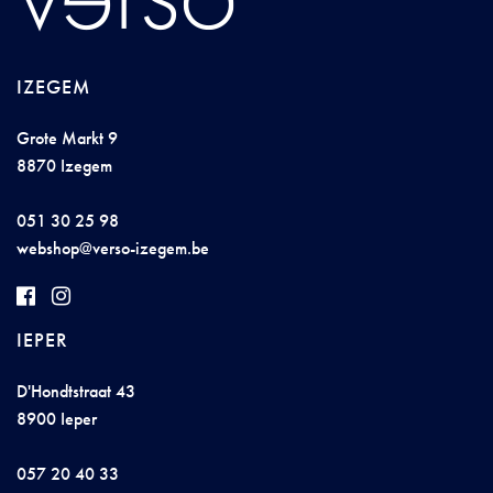
IZEGEM
Grote Markt 9
8870 Izegem
051 30 25 98
w
ebs
ho
p@
ve
rs
o
-
izegem
.
be
IEPER
D'Hondtstraat 43
8900 Ieper
057 20 40 33