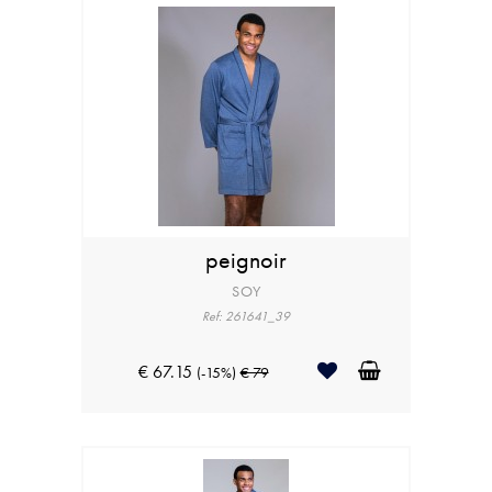
peignoir
SOY
Ref: 261641_39
€ 67.15
(-15%)
€ 79