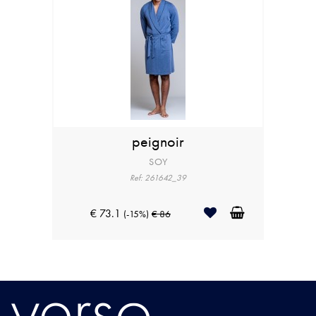
peignoir
SOY
Ref: 261642_39
€ 73.1
(-15%)
€ 86