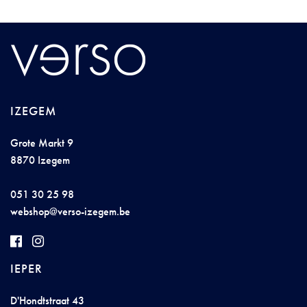
IZEGEM
Grote Markt 9
8870 Izegem
051 30 25 98
we
b
shop@ver
so
-i
z
egem.be
IEPER
D'Hondtstraat 43