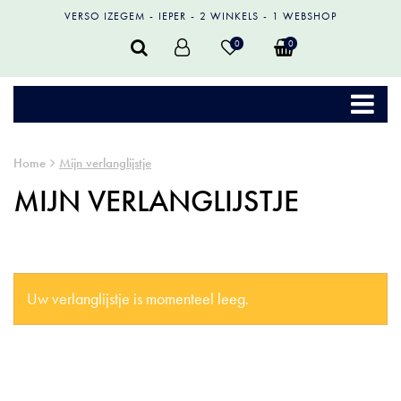
VERSO IZEGEM
IEPER
2 WINKELS
1 WEBSHOP
0
0
Home
Mijn verlanglijstje
MIJN VERLANGLIJSTJE
Uw verlanglijstje is momenteel leeg.