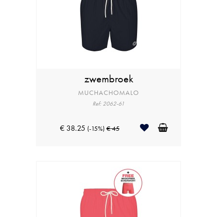
zwembroek
MUCHACHOMALO
Ref: 2062-61
€ 38.25
(-15%)
€ 45