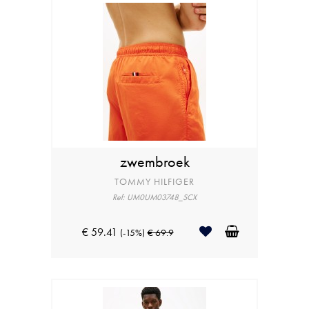
zwembroek
TOMMY HILFIGER
Ref: UM0UM03748_SCX
€ 59.41
(-15%)
€ 69.9