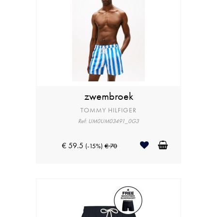
zwembroek
TOMMY HILFIGER
Ref: UM0UM03491_0G3
€ 59.5
(-15%)
€ 70