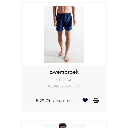
zwembroek
CECEBA
Ref: 80143_5501_635
€ 29.75
(-15%)
€ 35