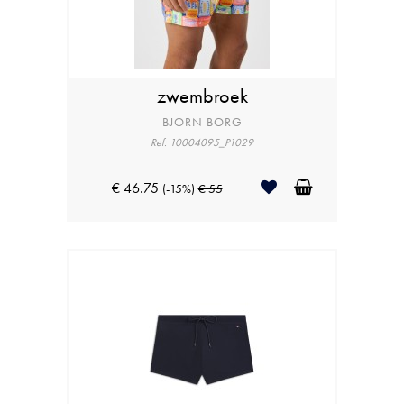
zwembroek
BJORN BORG
Ref: 10004095_P1029
€ 46.75
(-15%)
€ 55