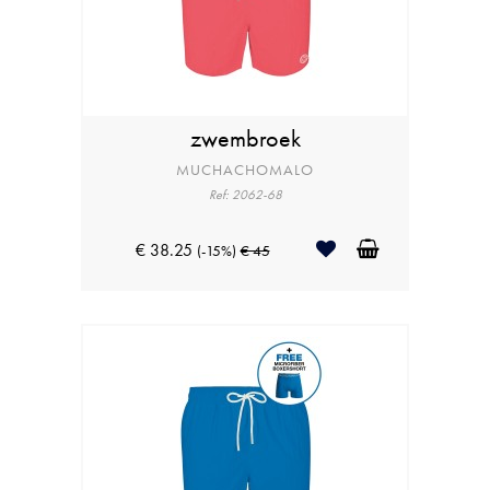
zwembroek
MUCHACHOMALO
Ref: 2062-68
€ 38.25
(-15%)
€ 45