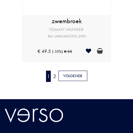
zwembroek
TOMMY HILFIGER
Ref: UM0UM03728_DW5
€ 49.5
(-10%)
€ 55
1
2
VOLGENDE