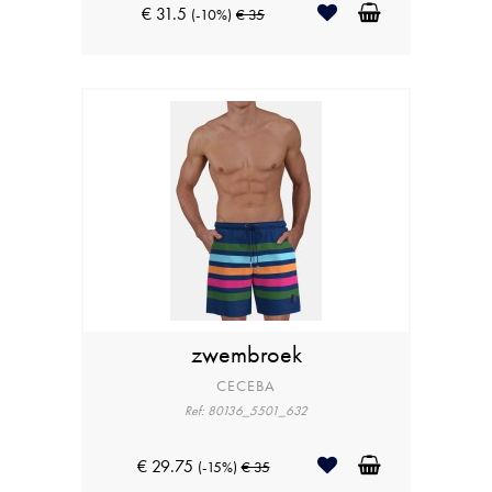
€ 31.5
(-10%)
€ 35
zwembroek
CECEBA
Ref: 80136_5501_632
€ 29.75
(-15%)
€ 35