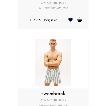
TOMMY HILFIGER
Ref: UM0UM03748_DBZ
€ 59.5
(-15%)
€ 70
zwembroek
TOMMY HILFIGER
Ref: UM0UM03491_0IE