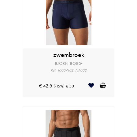
zwembroek
BJORN BORG
Ref: 10004102_NA002
€ 42.5
(-15%)
€ 50