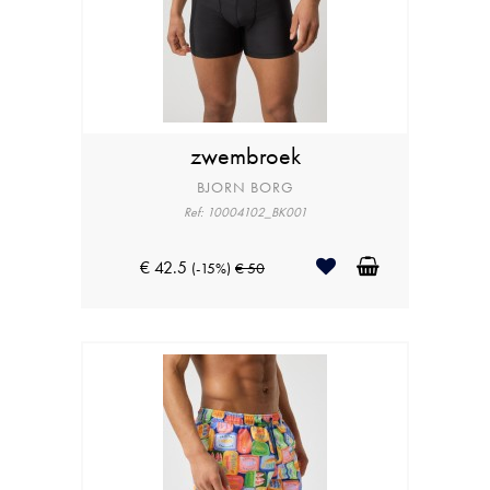
zwembroek
BJORN BORG
Ref: 10004102_BK001
€ 42.5
(-15%)
€ 50