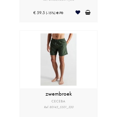
€ 59.5
(-15%)
€ 70
zwembroek
CECEBA
Ref: 80145_5501_330