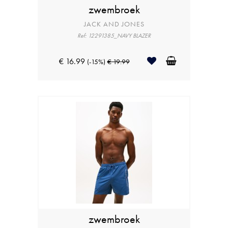
zwembroek
JACK AND JONES
Ref: 12291385_NAVY BLAZER
€ 16.99
(-15%)
€ 19.99
zwembroek