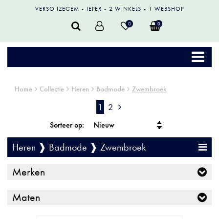
VERSO IZEGEM
IEPER
2 WINKELS
1 WEBSHOP
0
0
Home
Collectie
Heren
Badmode
Zwembroek
1
2
Sorteer op:
Heren ❱ Badmode ❱ Zwembroek
Merken
Maten