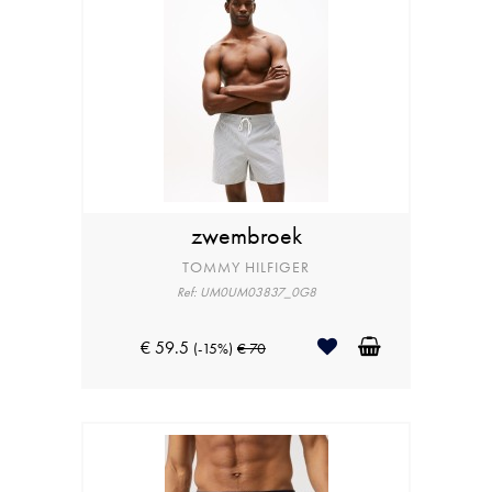
zwembroek
TOMMY HILFIGER
Ref: UM0UM03837_0G8
€ 59.5
(-15%)
€ 70