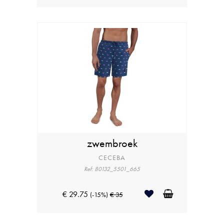
zwembroek
CECEBA
Ref: 80132_5501_665
€ 29.75
(-15%)
€ 35