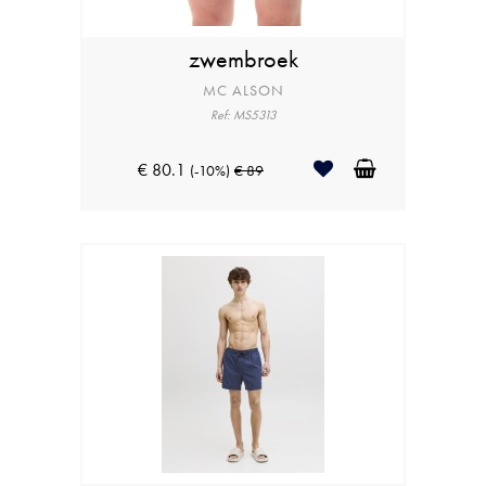
zwembroek
MC ALSON
Ref: MS5313
€ 80.1
(-10%)
€ 89