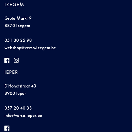
IZEGEM
Grote Markt 9
8870 Izegem
051 30 25 98
w
eb
s
h
op@
verso-i
ze
g
e
m.b
e
IEPER
D'Hondtstraat 43
8900 Ieper
057 20 40 33
i
nfo@ve
rs
o-
iep
er
.
b
e