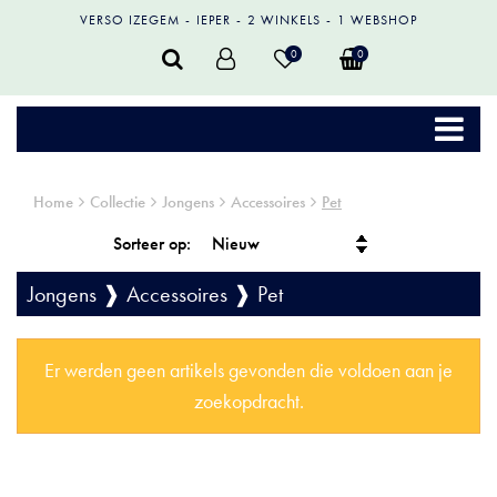
VERSO IZEGEM
IEPER
2 WINKELS
1 WEBSHOP
0
0
Home
Collectie
Jongens
Accessoires
Pet
Sorteer op:
Jongens ❱ Accessoires ❱ Pet
Er werden geen artikels gevonden die voldoen aan je
zoekopdracht.