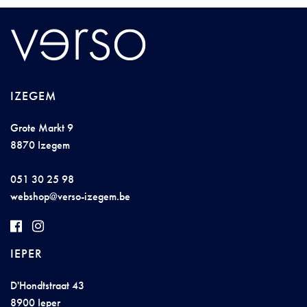
IZEGEM
Grote Markt 9
8870 Izegem
051 30 25 98
w
ebs
h
o
p@verso
-
iz
e
ge
m
.
be
IEPER
D'Hondtstraat 43
8900 Ieper