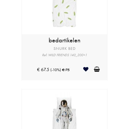
bedartikelen
SNURK BED
Ref: WILD FRIENDS 140_200+1
€ 67.5
(-10%)
€ 75