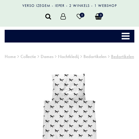
VERSO IZEGEM
IEPER
2 WINKELS
1 WEBSHOP
0
0
Home
Collectie
Dames
Nachtkledij
Bedartikelen
Bedartikelen