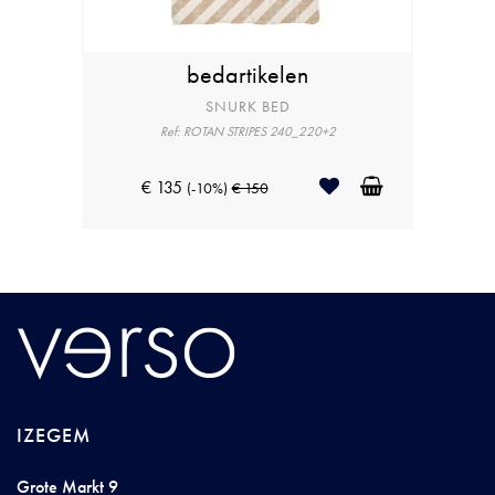
bedartikelen
SNURK BED
Ref: ROTAN STRIPES 240_220+2
€ 135
(-10%)
€ 150
IZEGEM
Grote Markt 9