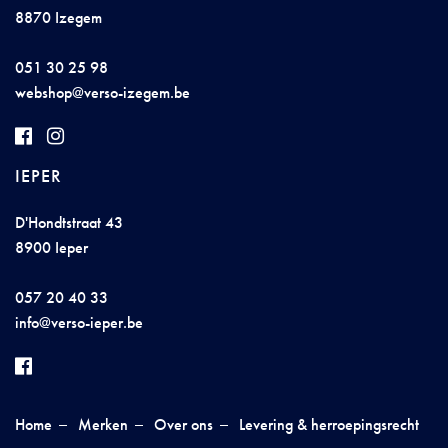
8870 Izegem
051 30 25 98
w
e
b
shop@
v
erso
-izeg
em
.b
e
IEPER
D'Hondtstraat 43
8900 Ieper
057 20 40 33
i
nfo@
vers
o
-ie
p
er.be
Home
Merken
Over ons
Levering & herroepingsrecht