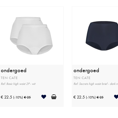
ondergoed
ondergoed
TEN CATE
TEN CATE
Ref: Basic high waist 2P - wit
Ref: Secrets high waist brief - dark 
€ 22.5
€ 22.5
(-10%)
€ 25
(-10%)
€ 25