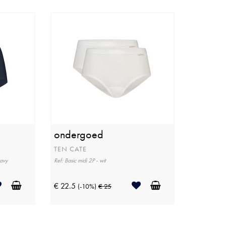
ondergoed
TEN CATE
navy
Ref: Basic midi 2P - wit
€ 22.5
(-10%)
€ 25