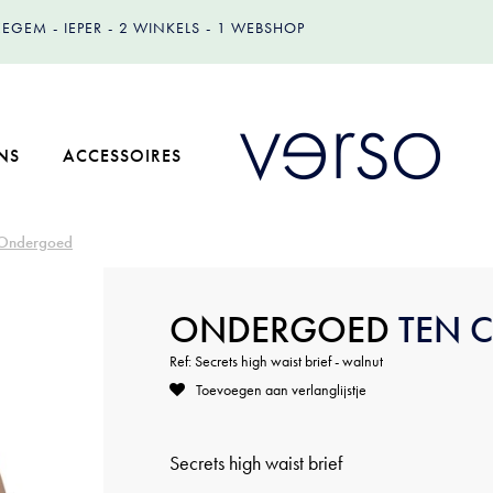
IZEGEM
IEPER
2 WINKELS
1 WEBSHOP
NS
ACCESSOIRES
Ondergoed
ONDERGOED
TEN 
Ref: Secrets high waist brief - walnut
Toevoegen aan verlanglijstje
Secrets high waist brief