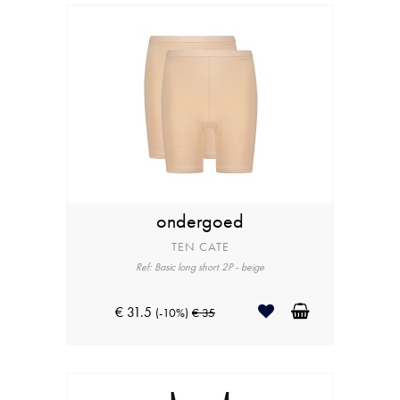
ondergoed
TEN CATE
Ref: Basic long short 2P - beige
€ 31.5
(-10%)
€ 35