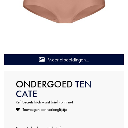
Meer afbeeldingen...
ONDERGOED
TEN
CATE
Ref: Secrets high waist brief - pink nut
Toevoegen aan verlanglijstje