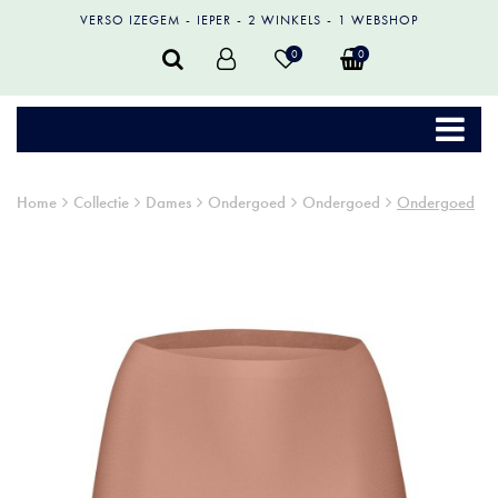
VERSO IZEGEM
IEPER
2 WINKELS
1 WEBSHOP
0
0
Home
Collectie
Dames
Ondergoed
Ondergoed
Ondergoed