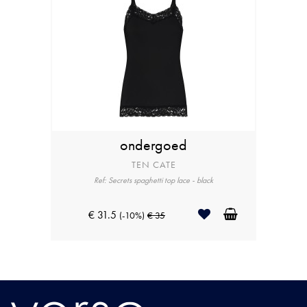
ondergoed
TEN CATE
Ref: Secrets spaghetti top lace - black
€ 31.5
(-10%)
€ 35