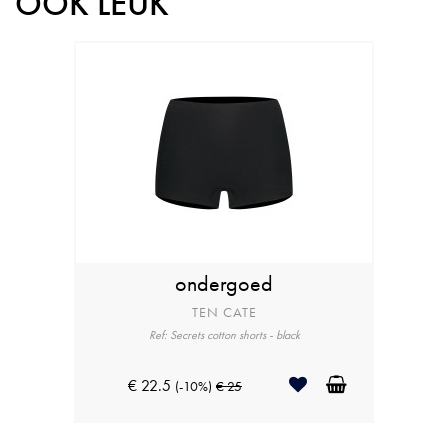
OOK LEUK
ondergoed
TEN CATE
Ref: Secrets cotton shorts - black
€ 22.5
(-10%)
€ 25