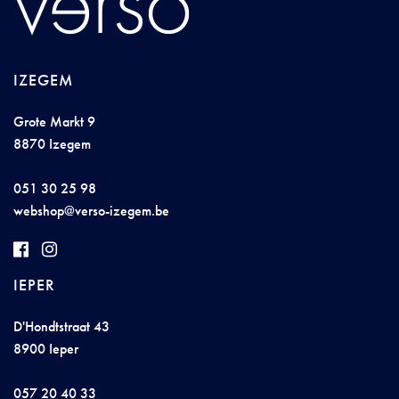
IZEGEM
Grote Markt 9
8870 Izegem
051 30 25 98
w
eb
s
ho
p@
v
ers
o
-
izege
m
.be
IEPER
D'Hondtstraat 43
8900 Ieper
057 20 40 33