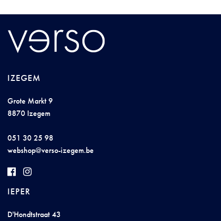
IZEGEM
Grote Markt 9
8870 Izegem
051 30 25 98
we
bs
h
op@verso
-
i
ze
g
e
m
.
be
IEPER
D'Hondtstraat 43