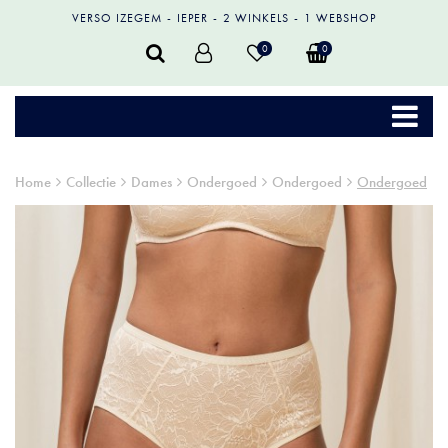
VERSO IZEGEM
IEPER
2 WINKELS
1 WEBSHOP
0
0
Home
Collectie
Dames
Ondergoed
Ondergoed
Ondergoed