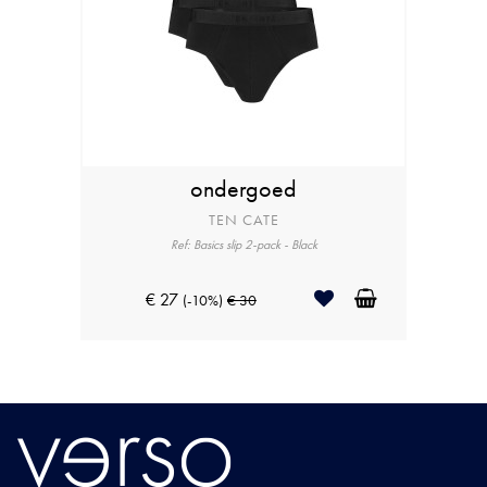
ondergoed
TEN CATE
Ref: Basics slip 2-pack - Black
€ 27
(-10%)
€ 30