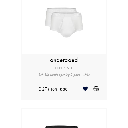
ondergoed
TEN CATE
Ref: Slip classic opening 2-pack - white
€ 27
(-10%)
€ 30