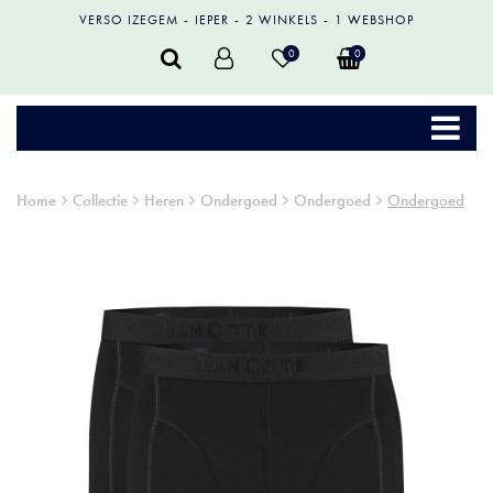
VERSO IZEGEM
IEPER
2 WINKELS
1 WEBSHOP
0
0
Home
Collectie
Heren
Ondergoed
Ondergoed
Ondergoed