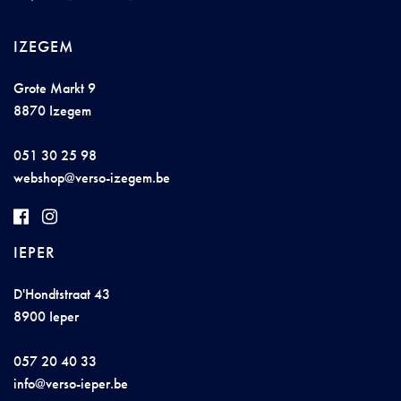
IZEGEM
Grote Markt 9
8870 Izegem
051 30 25 98
we
b
sh
op@
verso-
ize
gem.
b
e
IEPER
D'Hondtstraat 43
8900 Ieper
057 20 40 33
inf
o@
ve
r
so-
i
epe
r
.b
e