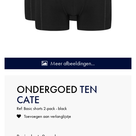
Meer afbeeldingen...
ONDERGOED
TEN
CATE
Ref: Basic shorts 2-pack - black
Toevoegen aan verlanglijstje