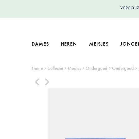
VERSO 
DAMES
HEREN
MEISJES
JONGE
Home
Collectie
Meisjes
Ondergoed
Ondergoed