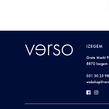
IZEGEM
Grote Markt 9
8870 Izegem
051 30 25 98
websho
p@v
e
r