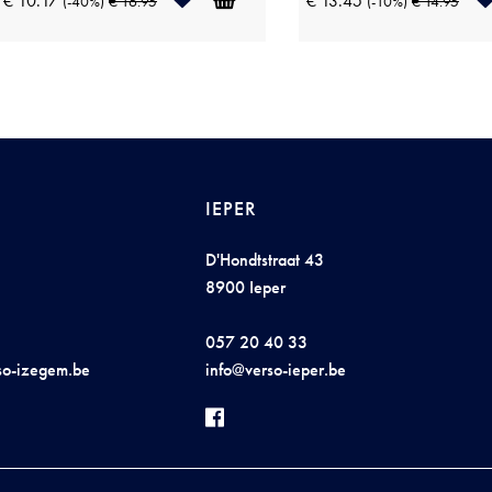
€ 10.17
€ 13.45
(-40%)
€ 16.95
(-10%)
€ 14.95
IEPER
D'Hondtstraat 43
8900 Ieper
057 20 40 33
s
o-i
zegem
.be
inf
o@ve
rso-ie
pe
r.be