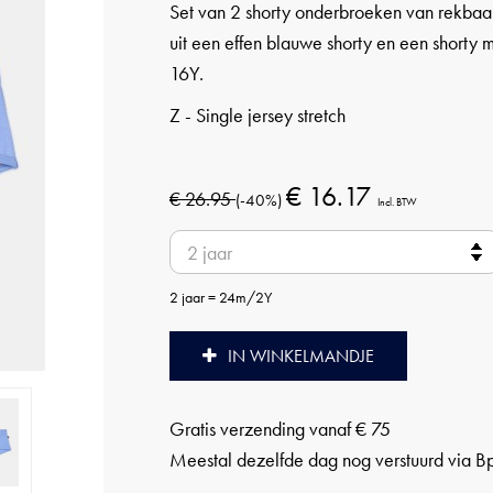
Set van 2 shorty onderbroeken van rekbaa
uit een effen blauwe shorty en een shorty m
16Y.
Z - Single jersey stretch
€ 16.17
€ 26.95
(-40%)
Incl. BTW
2 jaar = 24m/2Y
IN WINKELMANDJE
Gratis verzending vanaf € 75
Meestal dezelfde dag nog verstuurd via B