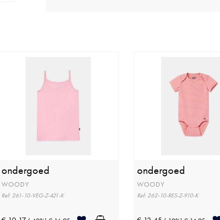
ondergoed
ondergoed
WOODY
WOODY
Ref: 261-10-VEG-Z-421-K
Ref: 262-10-RES-Z-910-K