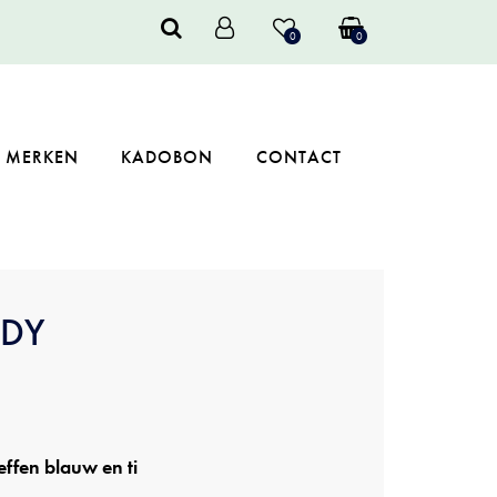
0
0
MERKEN
KADOBON
CONTACT
DY
effen blauw en ti