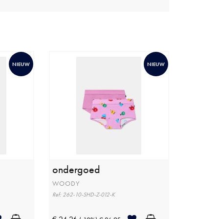
NIEUW
NIEUW
ondergoed
WOODY
Ref: 262-10-SHD-Z-012-K