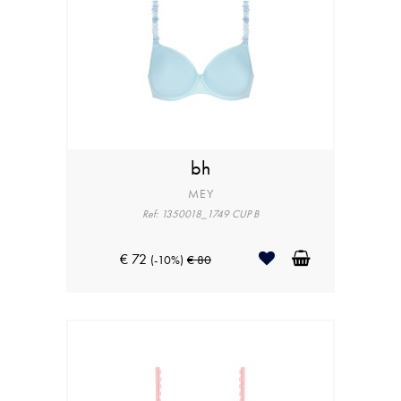
bh
MEY
Ref: 1350018_1749 CUP B
€ 72
(-10%)
€ 80