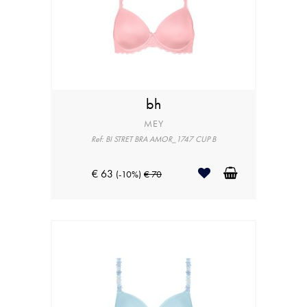
bh
MEY
Ref: BI STRET BRA AMOR_1747 CUP B
€ 63
(-10%)
€ 70