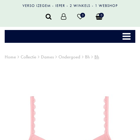
VERSO IZEGEM
IEPER
2 WINKELS
1 WEBSHOP
0
0
Home
Collectie
Dames
Ondergoed
Bh
Bh