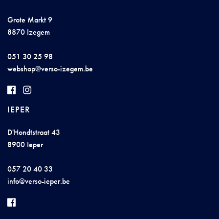
Grote Markt 9
8870 Izegem
051 30 25 98
we
b
s
hop@
v
e
rso-
i
z
eg
em
.b
e
IEPER
D'Hondtstraat 43
8900 Ieper
057 20 40 33
i
nfo@v
er
so-ie
pe
r.
b
e