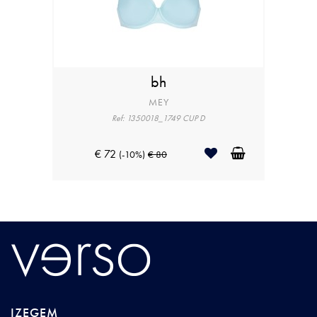
bh
MEY
Ref: 1350018_1749 CUP D
€ 72
(-10%)
€ 80
IZEGEM