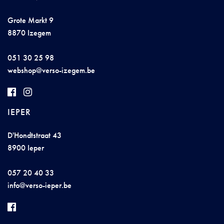
Grote Markt 9
8870 Izegem
051 30 25 98
w
e
bshop@
v
ers
o
-iz
eg
e
m.
b
e
IEPER
D'Hondtstraat 43
8900 Ieper
057 20 40 33
info@ve
r
so-iepe
r.b
e