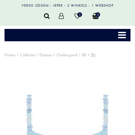
VERSO IZEGEM
IEPER
2 WINKELS
1 WEBSHOP
0
0
Home
Collectie
Dames
Ondergoed
Bh
Bh