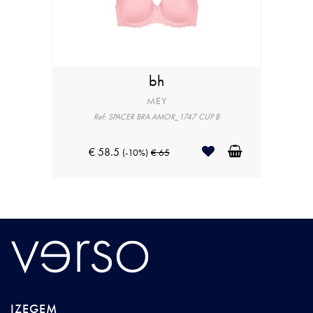
bh
MEY
Ref: SPACER BRA AMOR_1747 CUP B
€ 58.5
(-10%)
€ 65
IZEGEM