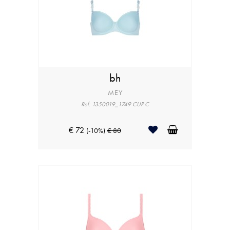
bh
MEY
Ref: 1350019_1749 CUP C
€ 72
(-10%)
€ 80