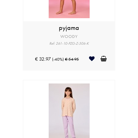
pyjama
WOODY
Ref: 261-10-PZG-Z-506-K
€ 32.97
(-40%)
€ 54.95