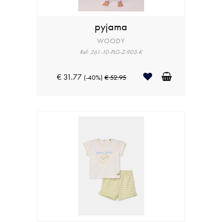
pyjama
WOODY
Ref: 261-10-PLG-Z-903-K
€ 31.77
(-40%)
€ 52.95