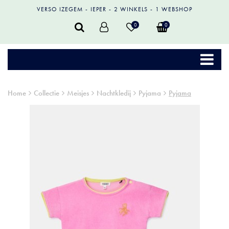
VERSO IZEGEM
IEPER
2 WINKELS
1 WEBSHOP
0
0
Home
Collectie
Meisjes
Nachtkledij
Pyjama
Pyjama