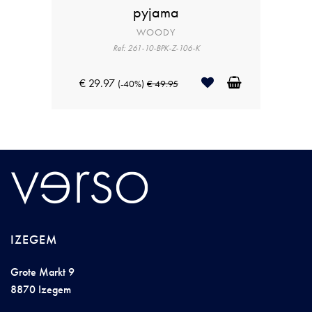
pyjama
WOODY
Ref: 261-10-BPK-Z-106-K
€ 29.97
(-40%)
€ 49.95
IZEGEM
Grote Markt 9
8870 Izegem