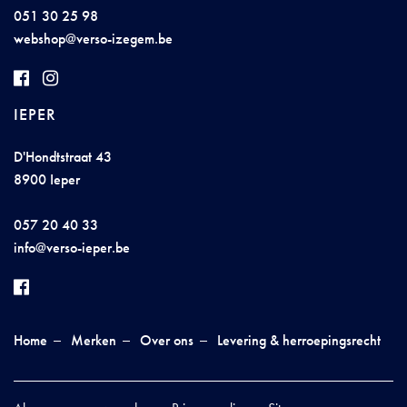
051 30 25 98
we
bs
ho
p@v
e
rso
-
iz
e
g
em.
be
IEPER
D'Hondtstraat 43
8900 Ieper
057 20 40 33
in
f
o@v
ers
o
-iep
e
r.
b
e
Home
Merken
Over ons
Levering & herroepingsrecht