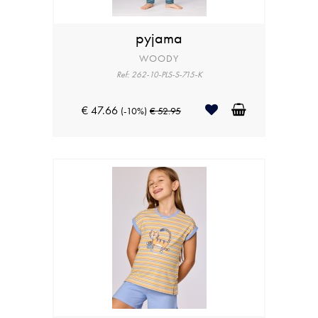
pyjama
WOODY
Ref: 262-10-PLS-S-715-K
€ 47.66
(-10%)
€ 52.95