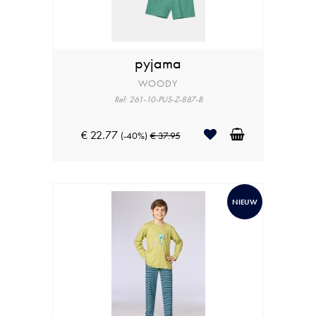
pyjama
WOODY
Ref: 261-10-PUS-Z-887-B
€ 22.77
(-40%)
€ 37.95
NIEUW