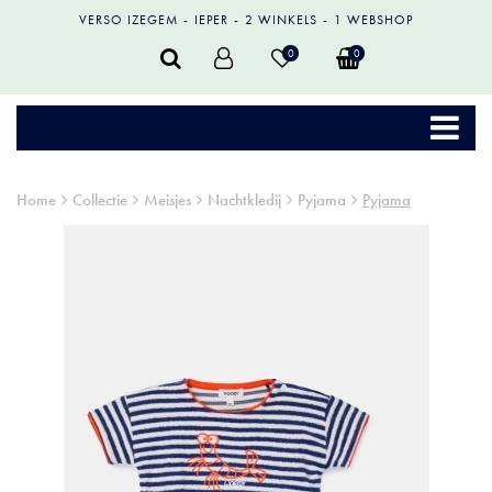
VERSO IZEGEM
IEPER
2 WINKELS
1 WEBSHOP
0
0
Home
Collectie
Meisjes
Nachtkledij
Pyjama
Pyjama