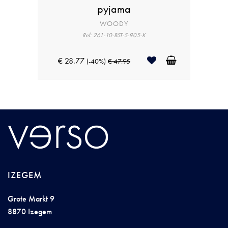
pyjama
WOODY
Ref: 261-10-BST-S-905-K
€ 28.77
(-40%)
€ 47.95
IZEGEM
Grote Markt 9
8870 Izegem