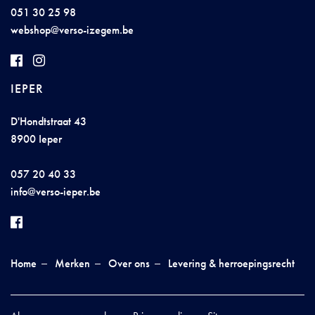
051 30 25 98
we
bshop@
v
er
s
o
-izeg
e
m
.be
IEPER
D'Hondtstraat 43
8900 Ieper
057 20 40 33
inf
o@ve
r
so
-
i
epe
r
.b
e
Home
Merken
Over ons
Levering & herroepingsrecht