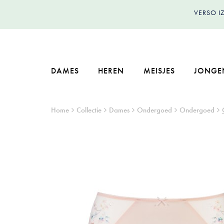
VERSO 
DAMES
HEREN
MEISJES
JONGE
Home
Collectie
Dames
Ondergoed
Ondergoed