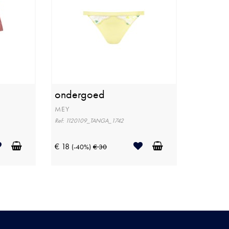
ondergoed
MEY
Ref: 1120109_TANGA_1742
€ 18
(-40%)
€ 30