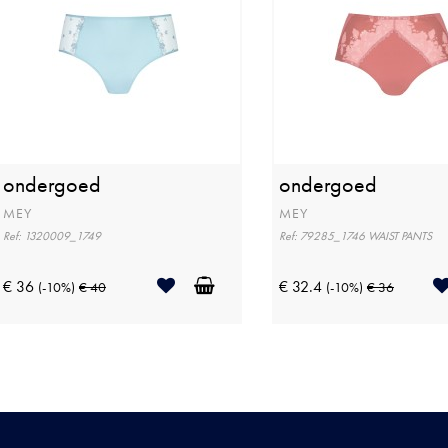
ondergoed
ondergoed
MEY
MEY
Ref: 1320009_1749
Ref: 79285_1746 WAIST PANTS
€ 36
€ 32.4
(-10%)
€ 40
(-10%)
€ 36