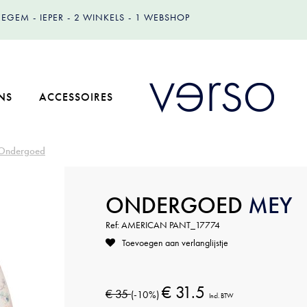
IZEGEM
IEPER
2 WINKELS
1 WEBSHOP
NS
ACCESSOIRES
Ondergoed
ONDERGOED
MEY
Ref: AMERICAN PANT_17774
Toevoegen aan verlanglijstje
€ 31.5
€ 35
(-10%)
Incl. BTW