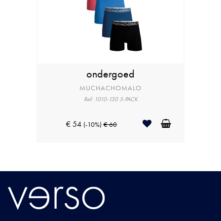
ondergoed
MUCHACHOMALO
Ref: 1010-130 5-PACK
€ 54
(-10%)
€ 60