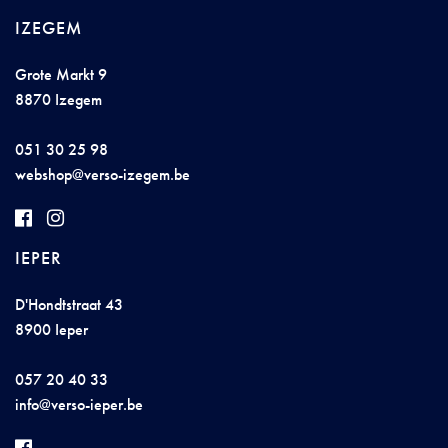
IZEGEM
Grote Markt 9
8870 Izegem
051 30 25 98
web
shop@
ve
rs
o-iz
e
ge
m
.b
e
IEPER
D'Hondtstraat 43
8900 Ieper
057 20 40 33
info@
ve
rso-i
eper.
be