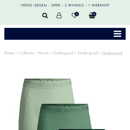
VERSO IZEGEM
IEPER
2 WINKELS
1 WEBSHOP
0
0
Home
Collectie
Heren
Ondergoed
Ondergoed
Ondergoed