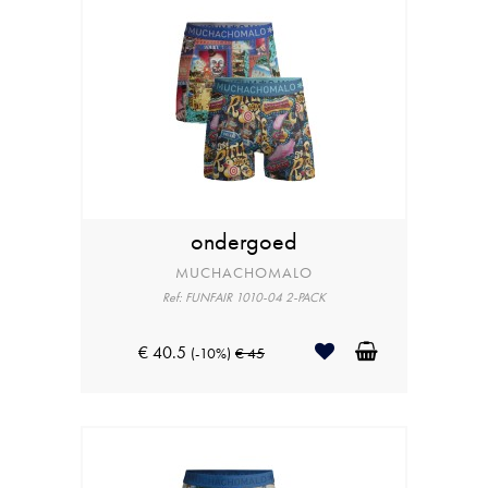
ondergoed
MUCHACHOMALO
Ref: FUNFAIR 1010-04 2-PACK
€ 40.5
(-10%)
€ 45