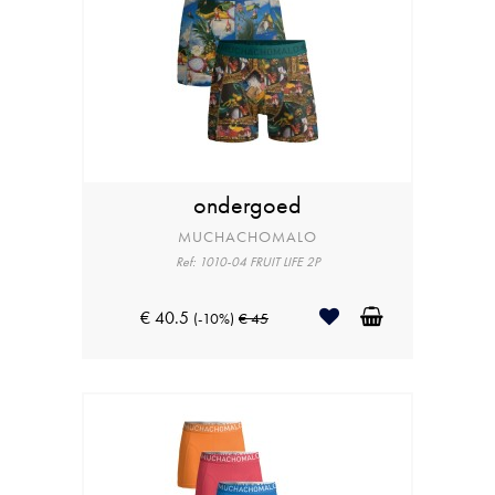
ondergoed
MUCHACHOMALO
Ref: 1010-04 FRUIT LIFE 2P
€ 40.5
(-10%)
€ 45