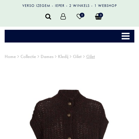
VERSO IZEGEM
IEPER
2 WINKELS
1 WEBSHOP
0
0
Home
Collectie
Dames
Kledij
Gilet
Gilet