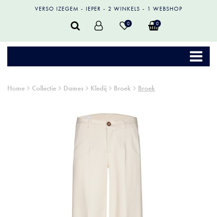
VERSO IZEGEM
IEPER
2 WINKELS
1 WEBSHOP
0
0
Home
Collectie
Dames
Kledij
Broek
Broek