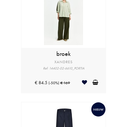
broek
XANDRES
Ref: 14402-02-6610_PORTIA
€ 84.5
(-50%)
€ 169
NIEUW