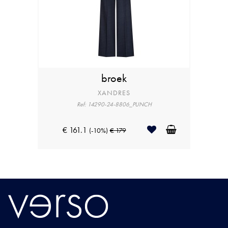
broek
XANDRES
Ref: 14290-24-8806_PUNCH
€ 161.1
(-10%)
€ 179