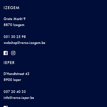
IZEGEM
Grote Markt 9
8870 Izegem
051 30 25 98
websh
o
p@ve
rso-
iz
eg
em.b
e
IEPER
D'Hondtstraat 43
8900 Ieper
057 20 40 33
i
nfo@ve
r
so
-i
e
per.b
e