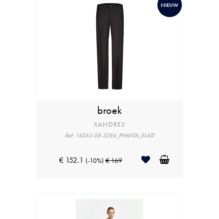
NIEUW
broek
XANDRES
Ref: 14363-08-3286_PHANTA_ELAST
€ 152.1
(-10%)
€ 169