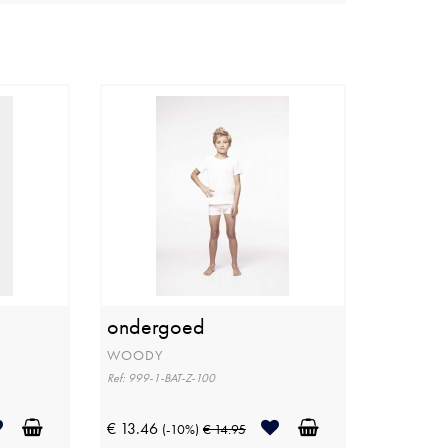
ondergoed
WOODY
Ref: 999-1-BAT-Z-100
€ 13.46
(-10%)
€ 14.95