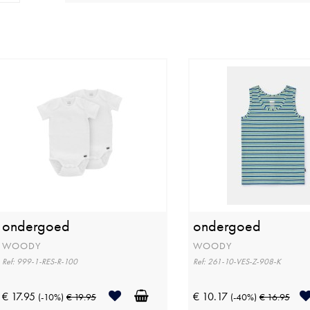
ondergoed
ondergoed
WOODY
WOODY
Ref: 999-1-RES-R-100
Ref: 261-10-VES-Z-908-K
€ 17.95
€ 10.17
(-10%)
€ 19.95
(-40%)
€ 16.95