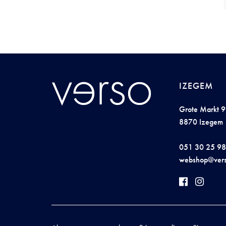
IZEGEM
Grote Markt 9
8870 Izegem
051 30 25 98
w
eb
shop@
v
er