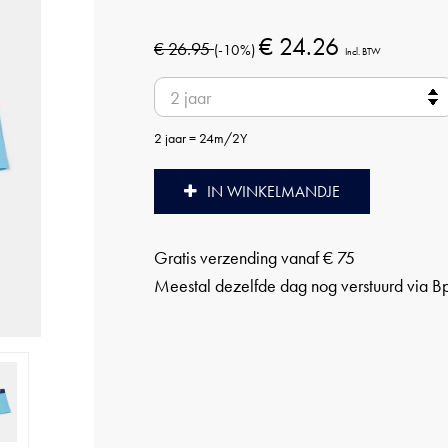
€ 24.26
€ 26.95
(-10%)
Incl. BTW
2 jaar = 24m/2Y
IN WINKELMANDJE
Gratis verzending vanaf € 75
Meestal dezelfde dag nog verstuurd via B