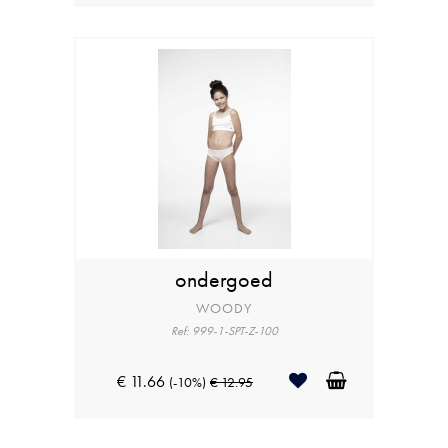
ondergoed
WOODY
Ref: 999-1-SPT-Z-100
€ 11.66
(-10%)
€ 12.95