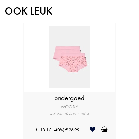
OOK LEUK
ondergoed
WOODY
Ref: 261-10-SHD-Z-012-K
€ 16.17
(-40%)
€ 26.95