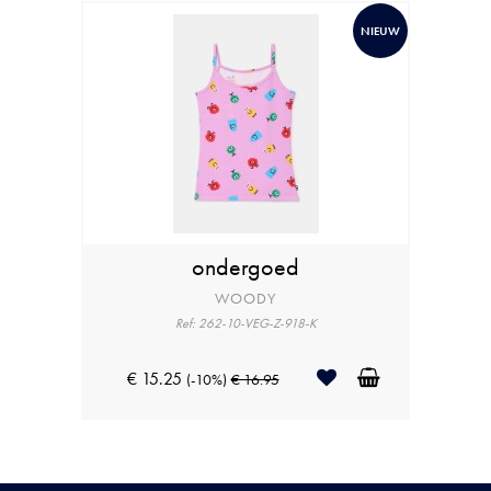
NIEUW
ondergoed
WOODY
Ref: 262-10-VEG-Z-918-K
€ 15.25
(-10%)
€ 16.95