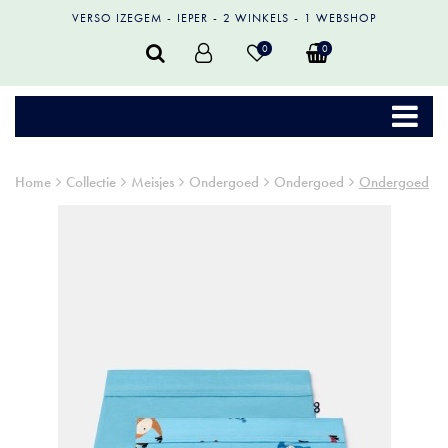
VERSO IZEGEM
IEPER
2 WINKELS
1 WEBSHOP
0
0
Home
Collectie
Meisjes
Ondergoed
Ondergoed
Ondergoed