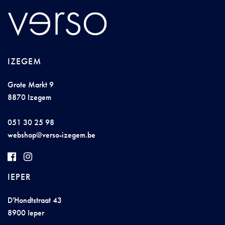
IZEGEM
Grote Markt 9
8870 Izegem
051 30 25 98
web
s
h
op@ve
rso-izege
m
.be
IEPER
D'Hondtstraat 43
8900 Ieper