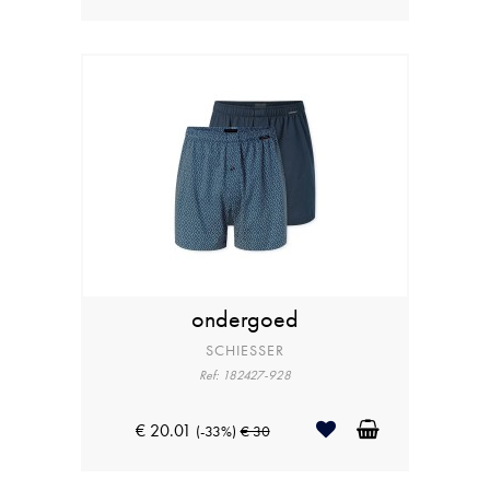
ondergoed
SCHIESSER
Ref: 182427-928
€ 20.01
(-33%)
€ 30