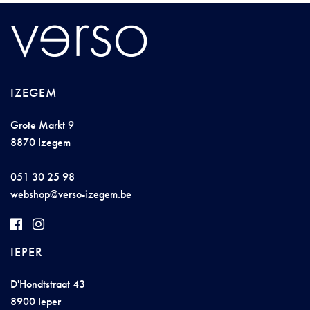
IZEGEM
Grote Markt 9
8870 Izegem
051 30 25 98
w
eb
shop@v
er
so-i
zegem.
be
IEPER
D'Hondtstraat 43
8900 Ieper