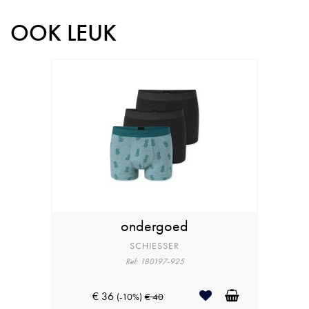
OOK LEUK
ondergoed
SCHIESSER
Ref: 180197-925
€ 36
(-10%)
€ 40