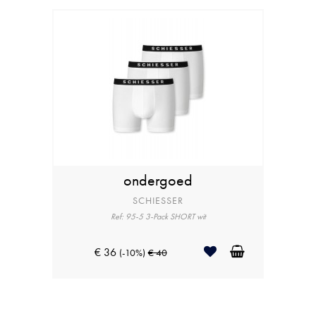
ondergoed
SCHIESSER
Ref: 95-5 3-Pack SHORT wit
€ 36
(-10%)
€ 40