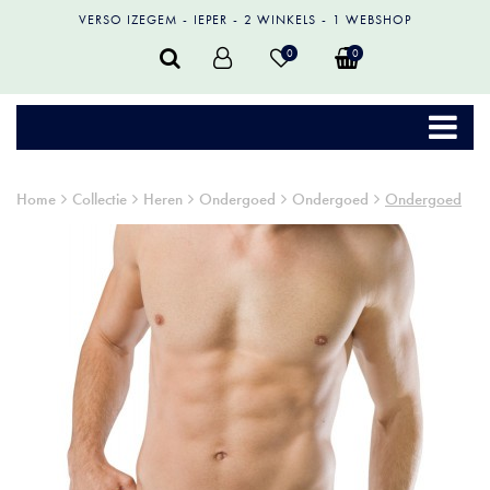
VERSO IZEGEM
IEPER
2 WINKELS
1 WEBSHOP
0
0
Home
Collectie
Heren
Ondergoed
Ondergoed
Ondergoed