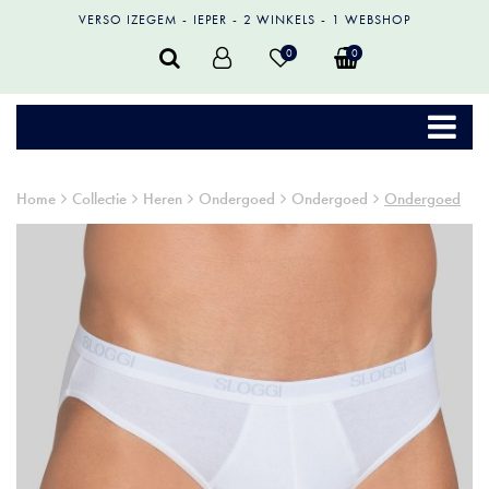
VERSO IZEGEM
IEPER
2 WINKELS
1 WEBSHOP
0
0
Home
Collectie
Heren
Ondergoed
Ondergoed
Ondergoed