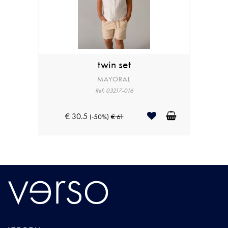
twin set
MAYORAL
Ref: 03217-016
€ 30.5
(-50%)
€ 61