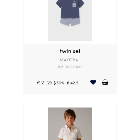
twin set
MAYORAL
Ref: 01228-067
€ 21.25
(-50%)
€ 42.5