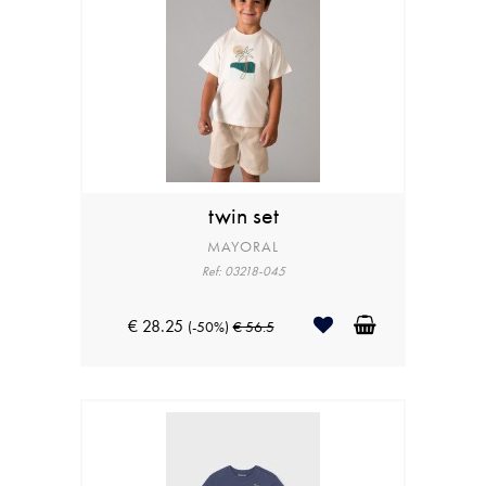
twin set
MAYORAL
Ref: 03218-045
€ 28.25
(-50%)
€ 56.5