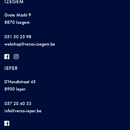
IZEGEM
Grote Markt 9
8870 Izegem
051 30 25 98
w
e
bsho
p@
v
e
r
so
-
iz
e
g
e
m
.b
e
IEPER
D'Hondtstraat 43
8900 Ieper
057 20 40 33
i
nf
o@ve
rso-
i
eper
.
b
e