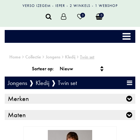
VERSO IZEGEM
IEPER
2 WINKELS
1 WEBSHOP
0
0
Home
Collectie
Jongens
Kledij
Twin set
Sorteer op:
Jongens ❱ Kledij ❱ Twin set
Merken
Maten