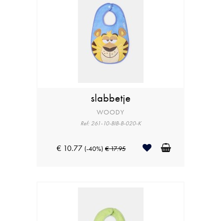
slabbetje
WOODY
Ref: 261-10-BIB-B-020-K
€ 10.77
(-40%)
€ 17.95