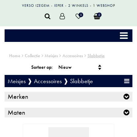
VERSO IZEGEM
IEPER
2 WINKELS
1 WEBSHOP
0
0
Home
Collectie
Meisjes
Accessoires
Slabbetje
Sorteer op:
Meisjes ❱ Accessoires ❱ Slabbetje
Merken
Maten