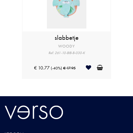
slabbetje
WOODY
Ref: 261-10-BIB-B-030-K
€ 10.77
(-40%)
€ 17.95