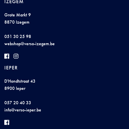
IZEGEM
Grote Markt 9
8870 Izegem
051 30 25 98
we
bshop@
v
erso-
iz
eg
em
.b
e
IEPER
D'Hondtstraat 43
8900 Ieper
057 20 40 33
in
fo@
vers
o-
iepe
r
.b
e