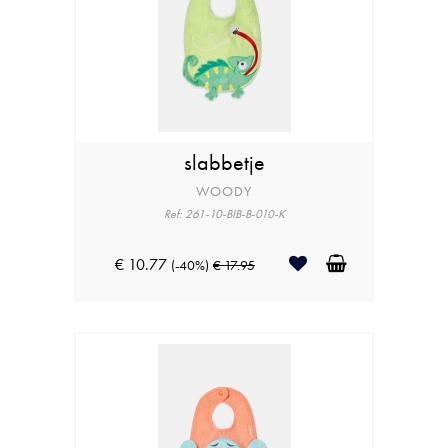
slabbetje
WOODY
Ref: 261-10-BIB-B-010-K
€ 10.77
(-40%)
€ 17.95