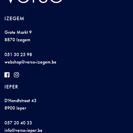
IZEGEM
Grote Markt 9
8870 Izegem
051 30 25 98
websho
p@v
er
so
-izeg
em
.
be
IEPER
D'Hondtstraat 43
8900 Ieper
057 20 40 33
info@
verso-iep
er
.be