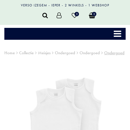
VERSO IZEGEM
IEPER
2 WINKELS
1 WEBSHOP
0
0
Home
Collectie
Meisjes
Ondergoed
Ondergoed
Ondergoed