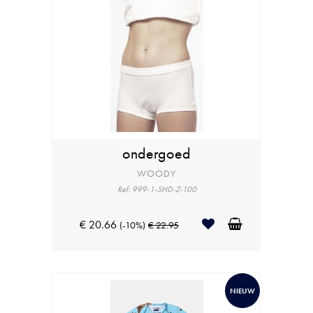
ondergoed
WOODY
Ref: 999-1-SHD-Z-100
€ 20.66
(-10%)
€ 22.95
NIEUW