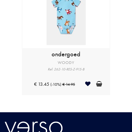
ondergoed
WOODY
Ref: 262-10-RES-Z-915-B
€ 13.45
(-10%)
€ 14.95