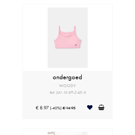
ondergoed
WOODY
Ref: 261-10-SPT-Z-421-K
€ 8.97
(-40%)
€ 14.95