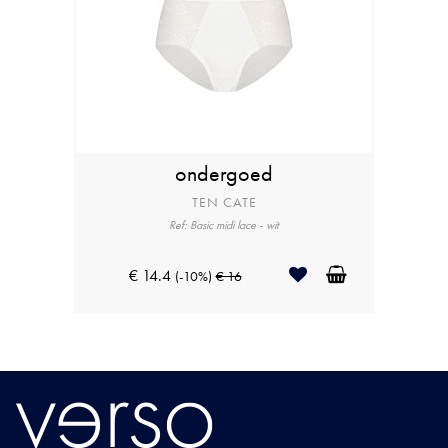
ondergoed
TEN CATE
Ref: Basic midi lace - wit
€ 14.4
(-10%)
€ 16