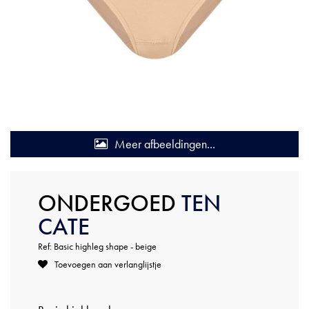
Meer afbeeldingen...
ONDERGOED
TEN
CATE
Ref: Basic highleg shape - beige
Toevoegen aan verlanglijstje