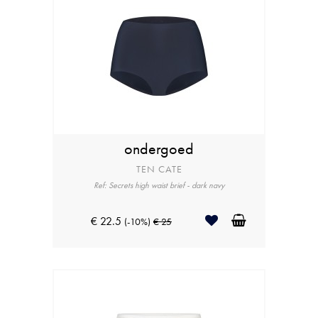
ondergoed
TEN CATE
Ref: Secrets high waist brief - dark navy
€ 22.5
(-10%)
€ 25