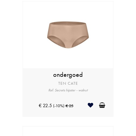
ondergoed
TEN CATE
Ref: Secrets hipster - walnut
€ 22.5
(-10%)
€ 25