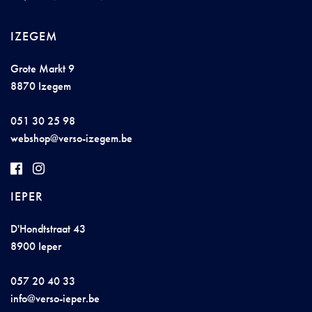
IZEGEM
Grote Markt 9
8870 Izegem
051 30 25 98
w
e
bshop@verso-iz
e
g
e
m.be
IEPER
D'Hondtstraat 43
8900 Ieper
057 20 40 33
inf
o@ver
so
-i
ep
er
.be