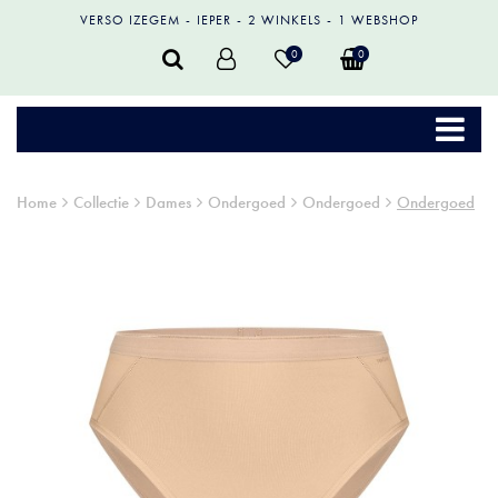
VERSO IZEGEM
IEPER
2 WINKELS
1 WEBSHOP
0
0
Home
Collectie
Dames
Ondergoed
Ondergoed
Ondergoed