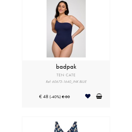
badpak
TEN CATE
Ref: 60673-1640_INK BLUE
€ 48
(-40%)
€ 80