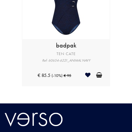
badpak
TEN CATE
Ref: 60654-6221_ANIMAL NAVY
€ 85.5
(-10%)
€ 95