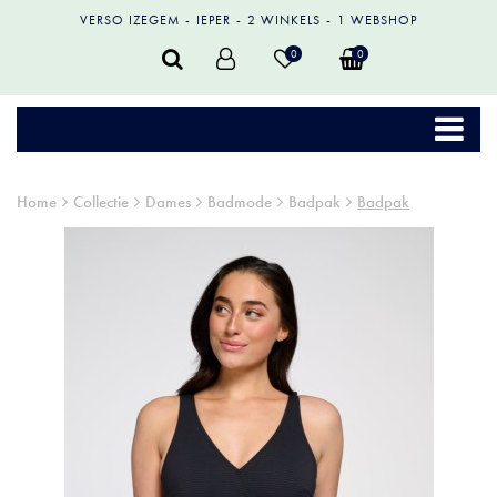
VERSO IZEGEM
IEPER
2 WINKELS
1 WEBSHOP
0
0
Home
Collectie
Dames
Badmode
Badpak
Badpak