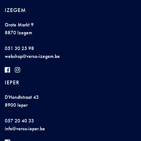
IZEGEM
Grote Markt 9
8870 Izegem
051 30 25 98
websh
op@ve
rs
o-i
ze
g
em
.
b
e
IEPER
D'Hondtstraat 43
8900 Ieper
057 20 40 33
in
fo@verso-ieper.
b
e