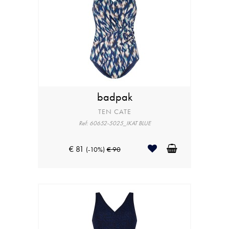
badpak
TEN CATE
Ref: 60652-5025_IKAT BLUE
€ 81
(-10%)
€ 90