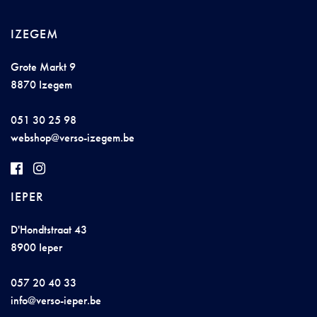
IZEGEM
Grote Markt 9
8870 Izegem
051 30 25 98
w
e
bs
ho
p@
ver
so
-
i
zegem.
be
IEPER
D'Hondtstraat 43
8900 Ieper
057 20 40 33
info@
v
er
so-
ie
per.b
e