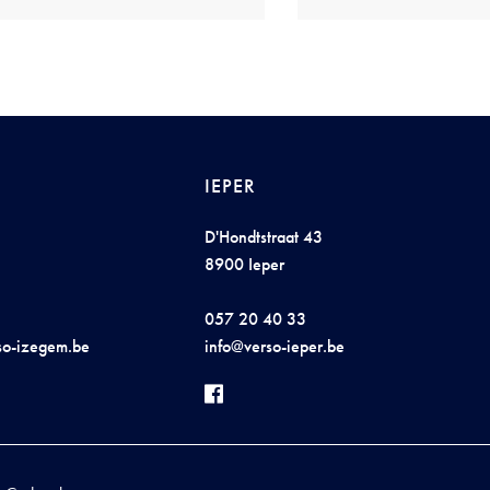
IEPER
D'Hondtstraat 43
8900 Ieper
057 20 40 33
s
o-
iz
eg
em.be
i
n
fo@v
e
rso
-
iepe
r
.
be