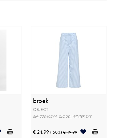
broek
OBJECT
Ref: 23040544_CLOUD_WINTER SKY
€ 24.99
(-50%)
€ 49.99