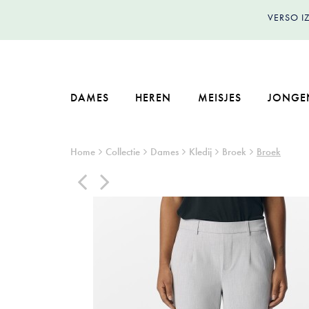
VERSO 
DAMES
HEREN
MEISJES
JONGE
Home
Collectie
Dames
Kledij
Broek
Broek