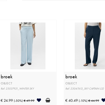
broek
broek
OBJECT
OBJECT
Ref: 23037921_WINTER SKY
Ref: 23047613_SKY CAPTAIN L32
€ 24.99
€ 40.49
(-50%)
€ 49.99
(-10%)
€ 44.99