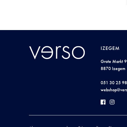
IZEGEM
Grote Markt 9
8870 Izegem
051 30 25 98
w
ebsh
o
p@
ve
r