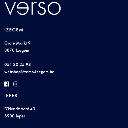
IZEGEM
Grote Markt 9
8870 Izegem
051 30 25 98
web
sho
p@
v
e
rs
o-
izeg
em
.be
IEPER
D'Hondtstraat 43
8900 Ieper