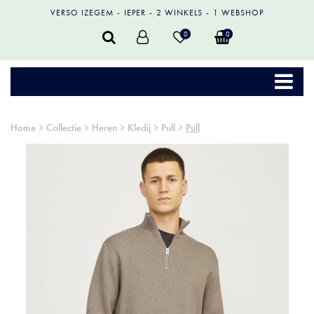
VERSO IZEGEM
IEPER
2 WINKELS
1 WEBSHOP
0
0
Home
Collectie
Heren
Kledij
Pull
Pull