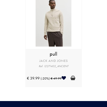
pull
JACK AND JONES
Ref: 12271405_ANCIENT
€ 39.99
(-20%)
€ 49.99