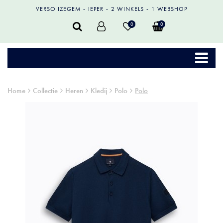
VERSO IZEGEM
IEPER
2 WINKELS
1 WEBSHOP
0
0
Home
Collectie
Heren
Kledij
Polo
Polo