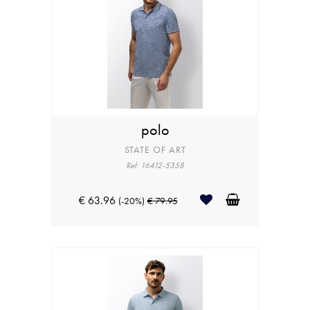
polo
STATE OF ART
Ref: 16412-5358
€ 63.96
(-20%)
€ 79.95