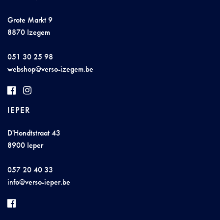
Grote Markt 9
8870 Izegem
051 30 25 98
websho
p@v
e
rso-
iz
e
gem.b
e
IEPER
D'Hondtstraat 43
8900 Ieper
057 20 40 33
in
fo@v
er
so-
iepe
r.
b
e