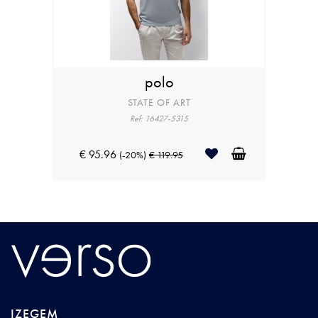
polo
STATE OF ART
Ref: 16427-5315
€ 95.96
(-20%)
€ 119.95
IZEGEM