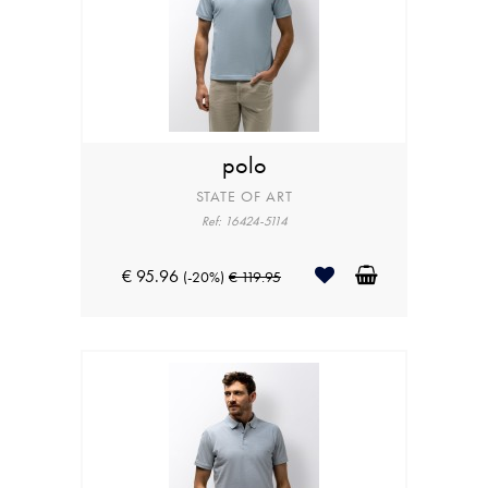
polo
STATE OF ART
Ref: 16424-5114
€ 95.96
(-20%)
€ 119.95