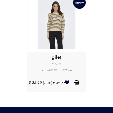
NIEUW
gilet
ONLY
Ref: 15361022_HUMUS
€ 35.99
(-10%)
€ 39.99