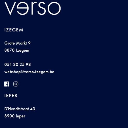
IZEGEM
Grote Markt 9
8870 Izegem
051 30 25 98
w
ebshop@
ve
rs
o-i
z
eg
em.
be
IEPER
D'Hondtstraat 43
8900 Ieper