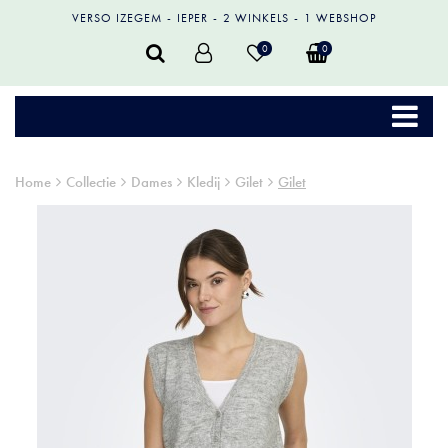
VERSO IZEGEM
IEPER
2 WINKELS
1 WEBSHOP
0
0
Home
Collectie
Dames
Kledij
Gilet
Gilet