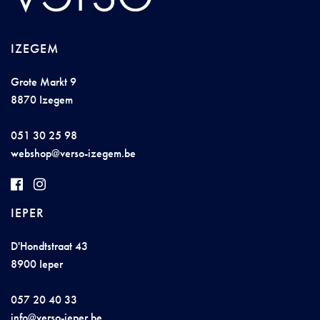
IZEGEM
Grote Markt 9
8870 Izegem
051 30 25 98
websho
p@ve
rso
-
i
z
egem.be
IEPER
D'Hondtstraat 43
8900 Ieper
057 20 40 33
i
n
fo@
ver
so-ie
p
er
.be