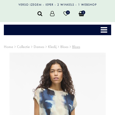
VERSO IZEGEM
IEPER
2 WINKELS
1 WEBSHOP
0
0
Home
Collectie
Dames
Kledij
Bloes
Bloes