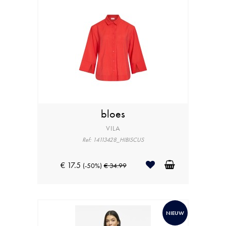
bloes
VILA
Ref: 14113428_HIBISCUS
€ 17.5
(-50%)
€ 34.99
NIEUW