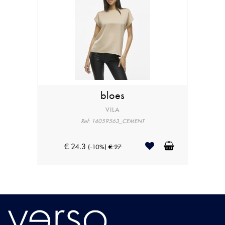
bloes
VILA
Ref: 14059563_CEMENT
€ 24.3
(-10%)
€ 27