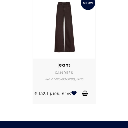
NIEUW
jeans
XANDRES
Ref: 61495-03-3280_PALIS
€ 152.1
(-10%)
€ 169