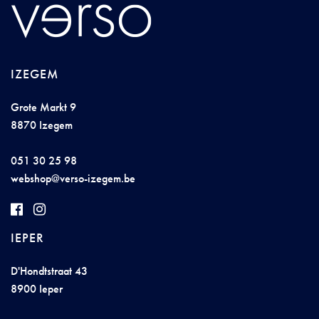
IZEGEM
Grote Markt 9
8870 Izegem
051 30 25 98
we
bsh
o
p@
verso-i
z
e
ge
m.b
e
IEPER
D'Hondtstraat 43
8900 Ieper