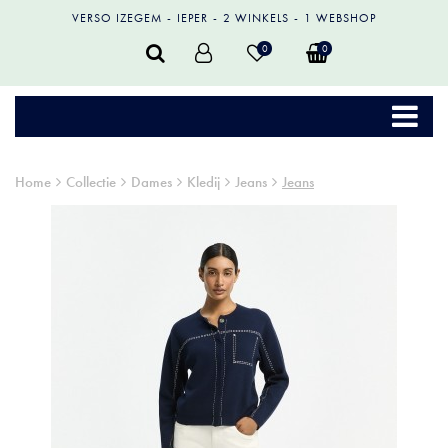
VERSO IZEGEM
IEPER
2 WINKELS
1 WEBSHOP
0
0
Home
Collectie
Dames
Kledij
Jeans
Jeans