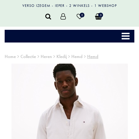
VERSO IZEGEM
IEPER
2 WINKELS
1 WEBSHOP
0
0
Home
Collectie
Heren
Kledij
Hemd
Hemd