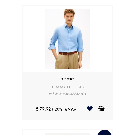
hemd
TOMMY HILFIGER
Ref: MW0MW422870GY
€ 79.92
(-20%)
€ 99.9