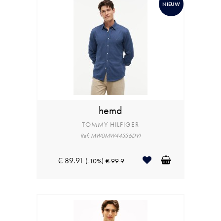
NIEUW
hemd
TOMMY HILFIGER
Ref: MW0MW44336DVI
€ 89.91
(-10%)
€ 99.9