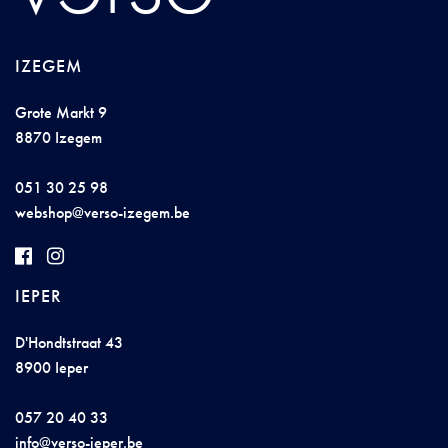
IZEGEM
Grote Markt 9
8870 Izegem
051 30 25 98
w
e
bsho
p@vers
o-izegem.b
e
IEPER
D'Hondtstraat 43
8900 Ieper
057 20 40 33
i
n
fo@
verso
-i
eper.be