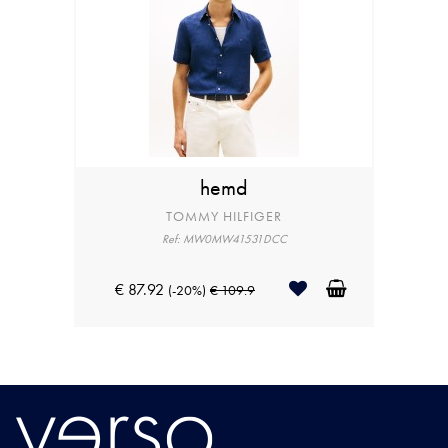
hemd
TOMMY HILFIGER
Ref: MW0MW41531DCC
€ 87.92
(-20%)
€ 109.9