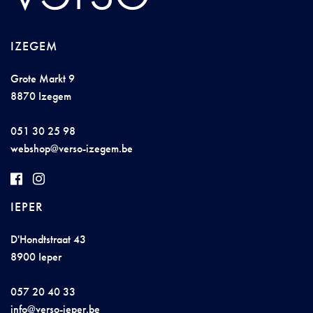
IZEGEM
Grote Markt 9
8870 Izegem
051 30 25 98
we
b
sh
o
p@
ve
rs
o-ize
gem
.
be
IEPER
D'Hondtstraat 43
8900 Ieper
057 20 40 33
in
f
o@
v
er
so-iep
e
r
.
b
e