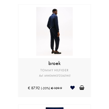
broek
TOMMY HILFIGER
Ref: MW0MW37236DW5
€ 87.92
(-20%)
€ 109.9