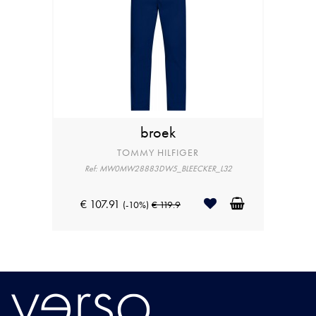
broek
TOMMY HILFIGER
Ref: MW0MW28883DW5_BLEECKER_L32
€ 107.91
(-10%)
€ 119.9