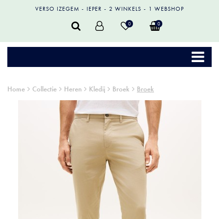
VERSO IZEGEM
IEPER
2 WINKELS
1 WEBSHOP
0
0
Home
Collectie
Heren
Kledij
Broek
Broek