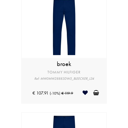
broek
TOMMY HILFIGER
Ref: MW0MW28883DW5_BLEECKER_L34
€ 107.91
(-10%)
€ 119.9