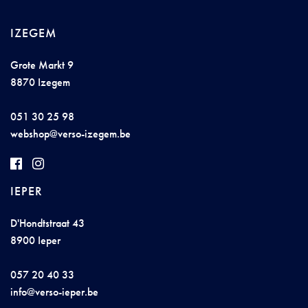
IZEGEM
Grote Markt 9
8870 Izegem
051 30 25 98
w
ebs
hop@
ver
so
-
i
ze
gem
.be
IEPER
D'Hondtstraat 43
8900 Ieper
057 20 40 33
in
fo@
ver
so
-i
e
p
er
.
be