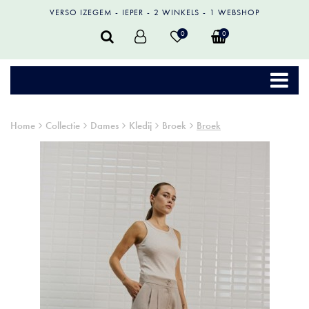
VERSO IZEGEM
IEPER
2 WINKELS
1 WEBSHOP
0
0
Home
Collectie
Dames
Kledij
Broek
Broek