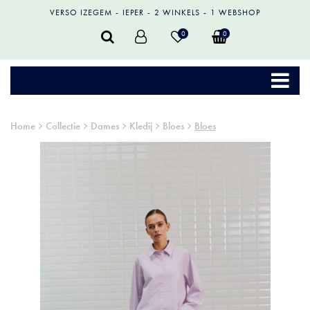
VERSO IZEGEM
IEPER
2 WINKELS
1 WEBSHOP
0
0
Home
Collectie
Dames
Kledij
Bloes
Bloes