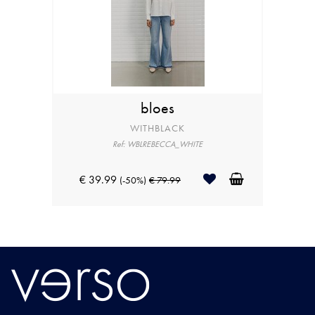
bloes
WITHBLACK
Ref: WBLREBECCA_WHITE
€ 39.99
(-50%)
€ 79.99