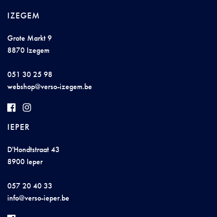
IZEGEM
Grote Markt 9
8870 Izegem
051 30 25 98
w
e
b
s
hop@ver
s
o
-
ize
ge
m.
b
e
IEPER
D'Hondtstraat 43
8900 Ieper
057 20 40 33
info@
v
e
rso-i
epe
r.b
e