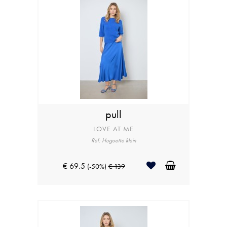
pull
LOVE AT ME
Ref: Huguette klein
€ 69.5
(-50%)
€ 139