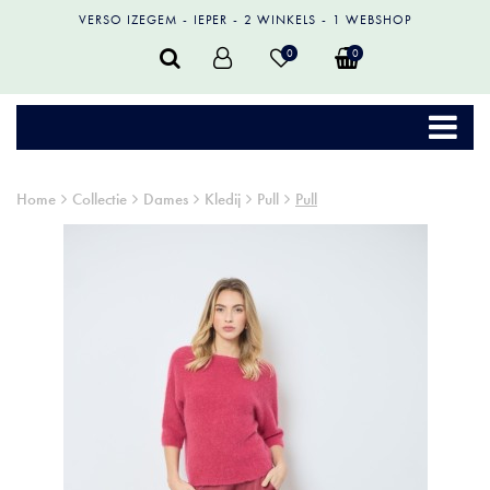
VERSO IZEGEM
IEPER
2 WINKELS
1 WEBSHOP
0
0
Home
Collectie
Dames
Kledij
Pull
Pull