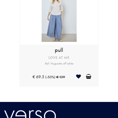
pull
LOVE AT ME
Ref: Huguette off white
€ 69.5
(-50%)
€ 139