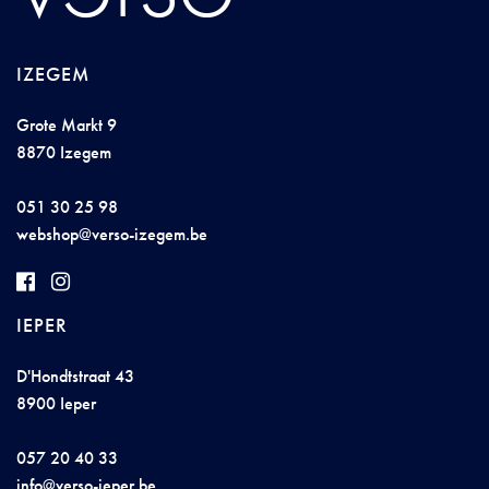
IZEGEM
Grote Markt 9
8870 Izegem
051 30 25 98
w
e
bsh
o
p@vers
o-iz
egem.be
IEPER
D'Hondtstraat 43
8900 Ieper
057 20 40 33
i
nf
o@vers
o-
i
ep
er.b
e