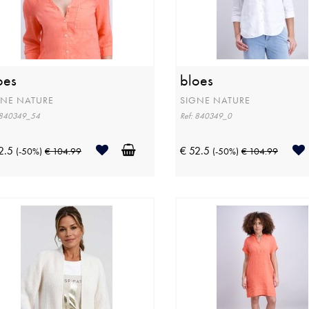
oes
bloes
GNE NATURE
SIGNE NATURE
 840349_54
Ref: 840349_0
2.5
€ 52.5
(-50%)
€ 104.99
(-50%)
€ 104.99