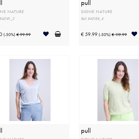
l
pull
GNE NATURE
SIGNE NATURE
 842181_2
Ref: 842188_4
0
€ 59.99
(-50%)
€ 99.99
(-50%)
€ 119.99
l
pull