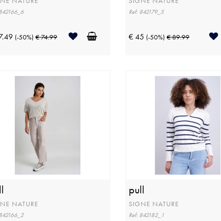
GNE NATURE
SIGNE NATURE
 842166_6
Ref: 842179_5
7.49
€ 45
(-50%)
€ 74.99
(-50%)
€ 89.99
l
pull
GNE NATURE
SIGNE NATURE
 842166_2
Ref: 842182_1