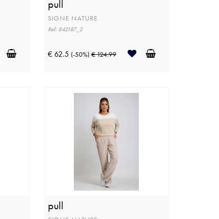
pull
SIGNE NATURE
Ref: 842187_2
€ 62.5
(-50%)
€ 124.99
pull