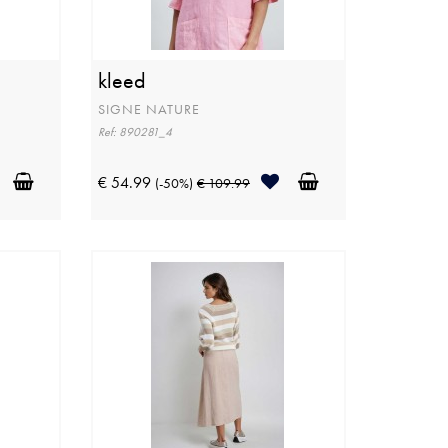
kleed
SIGNE NATURE
Ref: 890281_4
€ 54.99
(-50%)
€ 109.99