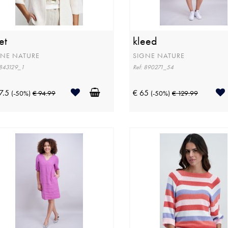
et
kleed
GNE NATURE
SIGNE NATURE
 843129_1
Ref: 890271_54
7.5
€ 65
(-50%)
€ 94.99
(-50%)
€ 129.99