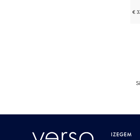
Perlina
(22)
Pieces
(23)
€ 3
Pink Label
(18)
Plain
(8)
Pluto
(15)
Profuomo
(3)
R2 Amsterdam
(14)
Raphaella
(10)
S
Rebelle by Pastunette
(5)
Reset
(7)
Ringella
(27)
Robe Legere
(7)
Saint Steve
(10)
IZEGEM