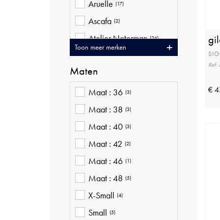
Aruelle
(17)
Ascafa
(2)
Atelier Noterman
gil
(26)
Toon meer merken
SI
Ava Riemen
(20)
Ref:
Maten
Baileys
(10)
Bellita
€ 4
(9)
Maat : 36
(3)
Betty Barclay
(41)
Maat : 38
(3)
Bjorn Borg
(16)
Maat : 40
(3)
Blue Bay
(21)
Maat : 42
(2)
Brax
(37)
Maat : 46
(1)
Bugatti
(4)
Maat : 48
(5)
Cambio
(16)
X-Small
(4)
Ceceba
(12)
Small
(5)