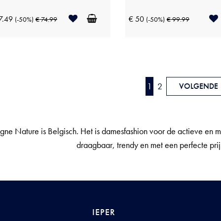
7.49
€ 50
(-50%)
€ 74.99
(-50%)
€ 99.99
1
2
VOLGENDE
igne Nature is Belgisch. Het is damesfashion voor de actieve en
draagbaar, trendy en met een perfecte prij
IEPER