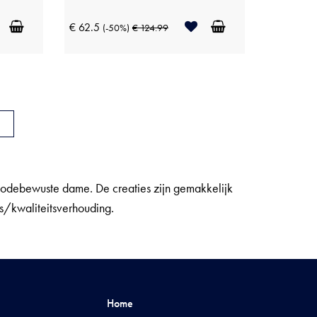
€ 62.5
(-50%)
€ 124.99
 modebewuste dame. De creaties zijn gemakkelijk
s/kwaliteitsverhouding.
Home