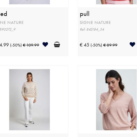
eed
pull
GNE NATURE
SIGNE NATURE
 890272_9
Ref: 842184_54
4.99
€ 45
(-50%)
€ 109.99
(-50%)
€ 89.99