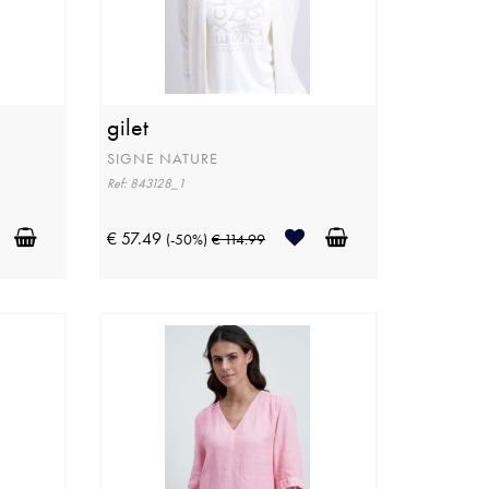
gilet
SIGNE NATURE
Ref: 843128_1
€ 57.49
(-50%)
€ 114.99