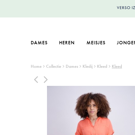
VERSO 
DAMES
HEREN
MEISJES
JONGE
Home
Collectie
Dames
Kledij
Kleed
Kleed