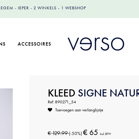
IZEGEM
IEPER
2 WINKELS
1 WEBSHOP
NS
ACCESSOIRES
KLEED
SIGNE NATU
Ref: 890271_54
Toevoegen aan verlanglijstje
€ 65
€ 129.99
(-50%)
Incl. BTW