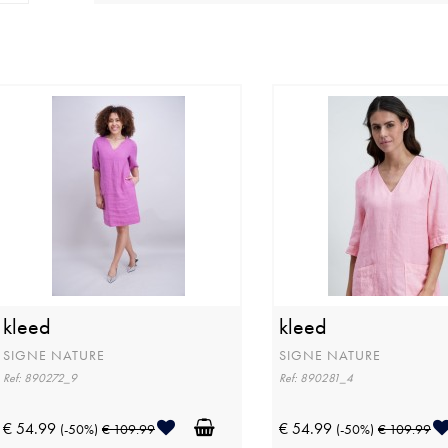
kleed
kleed
SIGNE NATURE
SIGNE NATURE
Ref: 890272_9
Ref: 890281_4
€ 54.99
€ 54.99
(-50%)
€ 109.99
(-50%)
€ 109.99