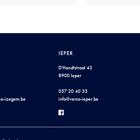
IEPER
D'Hondtstraat 43
8900 Ieper
057 20 40 33
so-ize
gem.
b
e
i
n
fo@vers
o
-
ieper.be