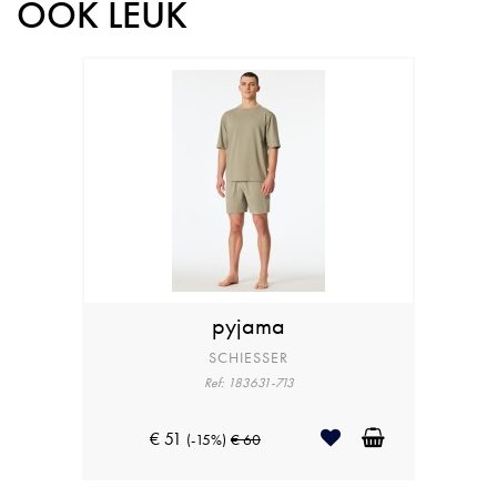
OOK LEUK
pyjama
SCHIESSER
Ref: 183631-713
€ 51
(-15%)
€ 60