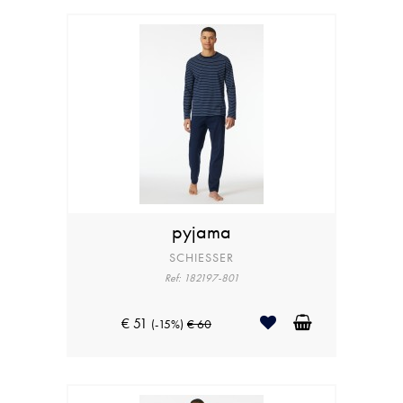
pyjama
SCHIESSER
Ref: 182197-801
€ 51
(-15%)
€ 60