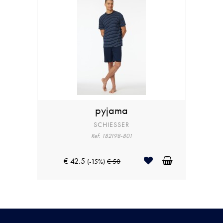
pyjama
SCHIESSER
Ref: 182198-801
€ 42.5
(-15%)
€ 50