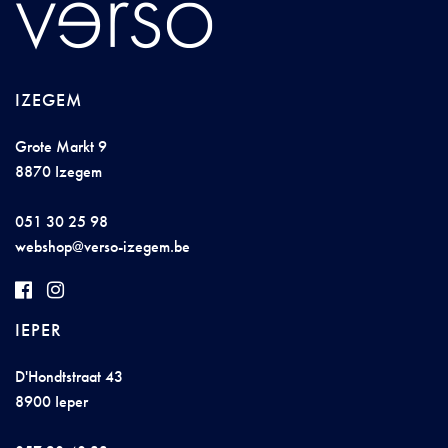
IZEGEM
Grote Markt 9
8870 Izegem
051 30 25 98
w
e
b
sho
p@ve
rs
o
-
ize
gem.
be
IEPER
D'Hondtstraat 43
8900 Ieper