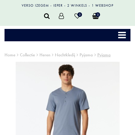
VERSO IZEGEM
IEPER
2 WINKELS
1 WEBSHOP
0
0
Home
Collectie
Heren
Nachtkledij
Pyjama
Pyjama