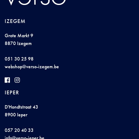
IZEGEM
Grote Markt 9
8870 Izegem
051 30 25 98
we
bs
hop@
ve
r
s
o
-
i
z
e
g
em.b
e
IEPER
D'Hondtstraat 43
8900 Ieper
057 20 40 33
inf
o@
verso-iep
e
r.
be