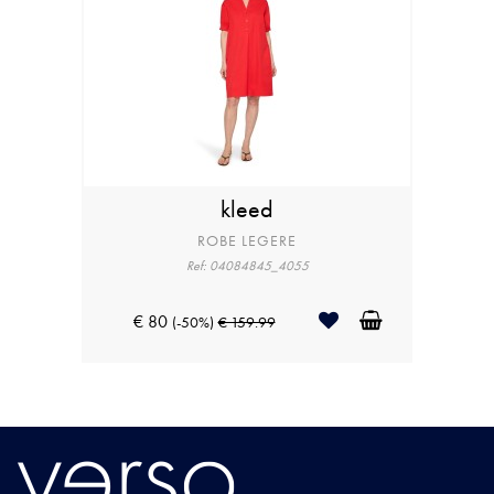
kleed
ROBE LEGERE
Ref: 04084845_4055
€ 80
(-50%)
€ 159.99