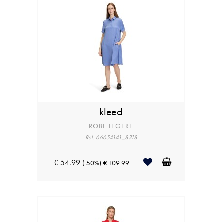
kleed
ROBE LEGERE
Ref: 66654141_8318
€ 54.99
(-50%)
€ 109.99