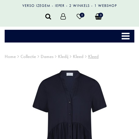
VERSO IZEGEM
IEPER
2 WINKELS
1 WEBSHOP
0
0
Home
Collectie
Dames
Kledij
Kleed
Kleed