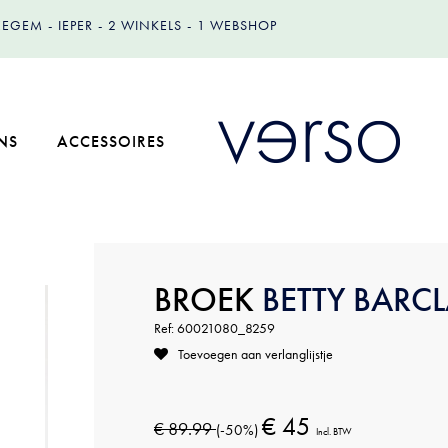
IZEGEM
IEPER
2 WINKELS
1 WEBSHOP
NS
ACCESSOIRES
BROEK
BETTY BARC
Ref: 60021080_8259
Toevoegen aan verlanglijstje
€ 45
€ 89.99
(-50%)
Incl. BTW