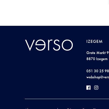
IZEGEM
Grote Markt 9
8870 Izegem
051 30 25 98
we
b
sh
op@ver