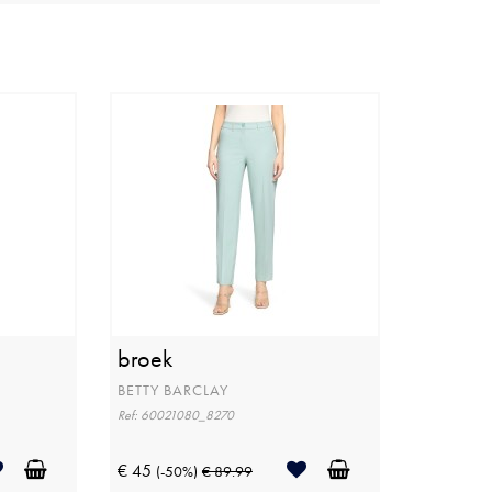
broek
BETTY BARCLAY
Ref: 60021080_8270
€ 45
(-50%)
€ 89.99