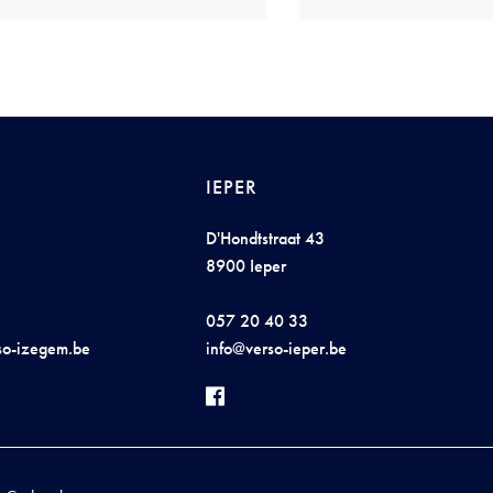
IEPER
D'Hondtstraat 43
8900 Ieper
057 20 40 33
s
o-
iz
eg
em.
b
e
in
fo@v
e
r
so-iep
er.
b
e