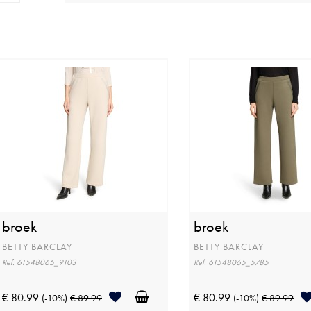
broek
broek
BETTY BARCLAY
BETTY BARCLAY
Ref: 61548065_9103
Ref: 61548065_5785
€ 80.99
€ 80.99
(-10%)
€ 89.99
(-10%)
€ 89.99