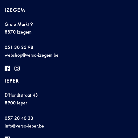
IZEGEM
Grote Markt 9
8870 Izegem
051 30 25 98
we
b
shop@ver
s
o-
izegem.
be
IEPER
D'Hondtstraat 43
8900 Ieper
057 20 40 33
i
nfo@
vers
o-
i
e
pe
r
.b
e