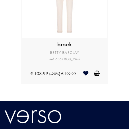
broek
BETTY BARCLAY
Ref: 63641053_9103
€ 103.99
(-20%)
€ 129.99