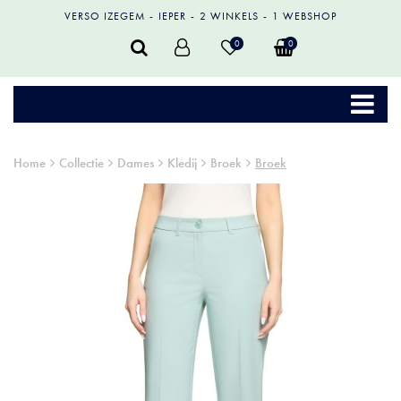
VERSO IZEGEM
IEPER
2 WINKELS
1 WEBSHOP
0
0
Home
Collectie
Dames
Kledij
Broek
Broek