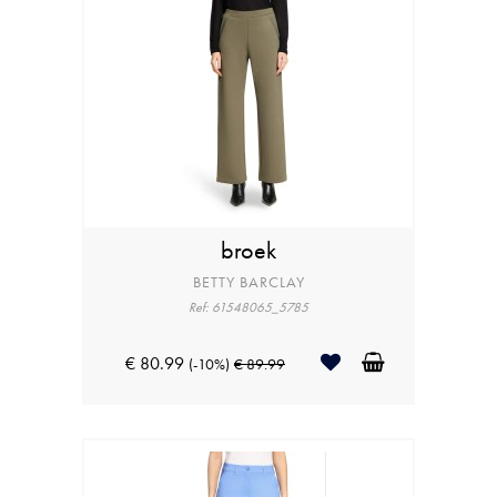
broek
BETTY BARCLAY
Ref: 61548065_5785
€ 80.99
(-10%)
€ 89.99