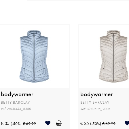
bodywarmer
bodywarmer
BETTY BARCLAY
BETTY BARCLAY
Ref: 70131535_8380
Ref: 70131535_9005
€ 35
€ 35
(-50%)
€ 69.99
(-50%)
€ 69.99