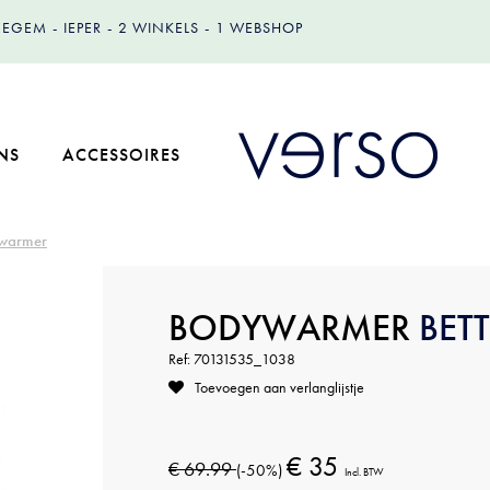
IZEGEM
IEPER
2 WINKELS
1 WEBSHOP
NS
ACCESSOIRES
warmer
BODYWARMER
BET
Ref: 70131535_1038
Toevoegen aan verlanglijstje
€ 35
€ 69.99
(-50%)
Incl. BTW