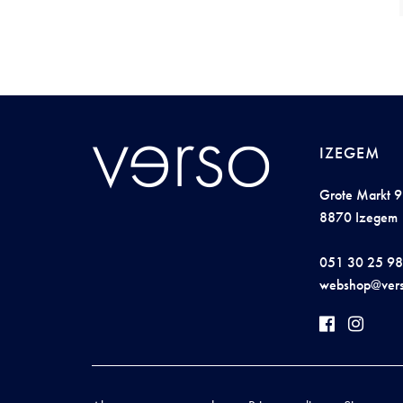
IZEGEM
Grote Markt 9
8870 Izegem
051 30 25 98
w
e
b
s
ho
p@
v
e
r