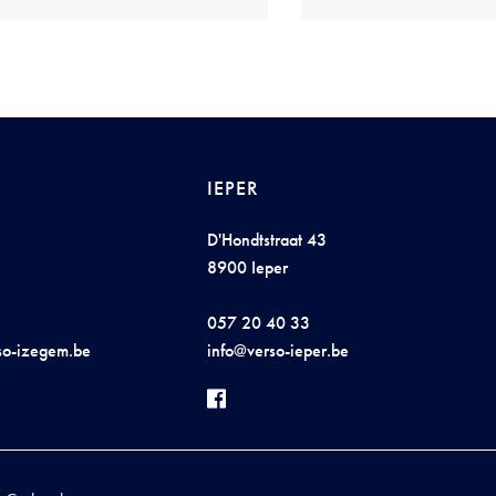
IEPER
D'Hondtstraat 43
8900 Ieper
057 20 40 33
so-
iz
e
ge
m.
b
e
in
fo@v
e
r
s
o
-ie
p
er.be