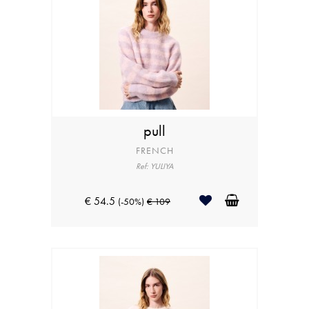
pull
FRENCH
Ref: YULIYA
€ 54.5
(-50%)
€ 109