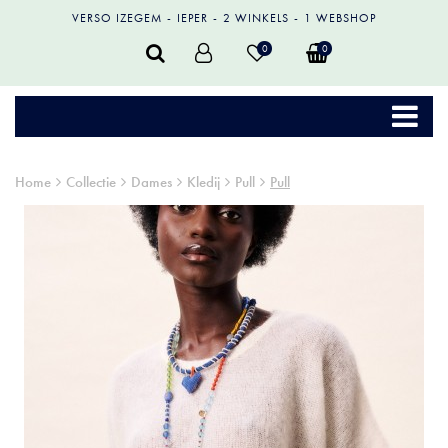
VERSO IZEGEM
IEPER
2 WINKELS
1 WEBSHOP
0
0
Home
Collectie
Dames
Kledij
Pull
Pull