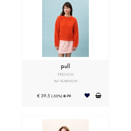
pull
FRENCH
Ref: ROBINSON
€ 39.5
(-50%)
€ 79