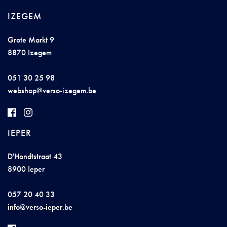
IZEGEM
Grote Markt 9
8870 Izegem
051 30 25 98
webs
hop@
v
e
rso
-
i
zeg
e
m
.b
e
IEPER
D'Hondtstraat 43
8900 Ieper
057 20 40 33
inf
o@v
erso-i
ep
er.
be