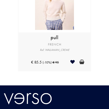
pull
FRENCH
Ref: WALLAMAN_CREME
€ 85.5
(-10%)
€ 95